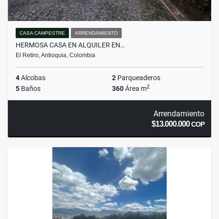
CASA CAMPESTRE
ARRENDAMIENTO
HERMOSA CASA EN ALQUILER EN…
El Retiro, Antioquia, Colombia
4
Alcobas
2
Parqueaderos
2
5
Baños
360
Área m
Arrendamiento
$13.000.000
COP