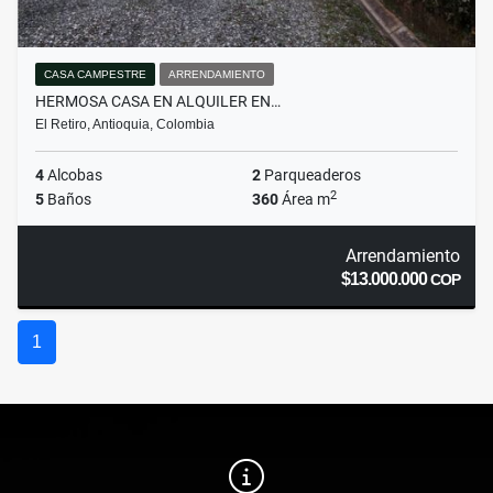
CASA CAMPESTRE
ARRENDAMIENTO
HERMOSA CASA EN ALQUILER EN…
El Retiro, Antioquia, Colombia
4
Alcobas
2
Parqueaderos
2
5
Baños
360
Área m
Arrendamiento
$13.000.000
COP
1