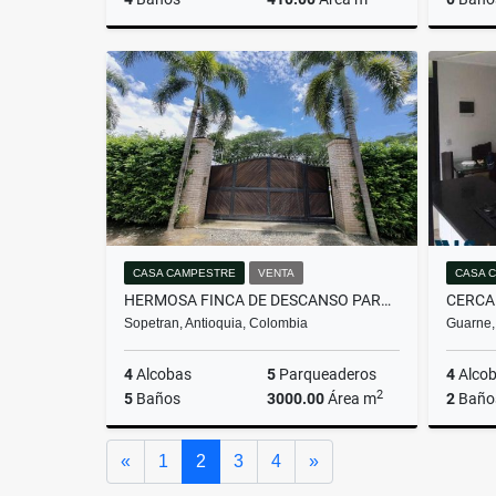
Venta
$1.590.000.000
CASA CAMPESTRE
VENTA
CASA 
HERMOSA FINCA DE DESCANSO PARA VENTA EN OCCIDENTE(MLS#260015)
Sopetran, Antioquia, Colombia
Guarne,
4
Alcobas
5
Parqueaderos
4
Alco
2
5
Baños
3000.00
Área m
2
Baño
Venta
Anterior
Siguiente
«
1
2
3
4
»
$2.100.000.000