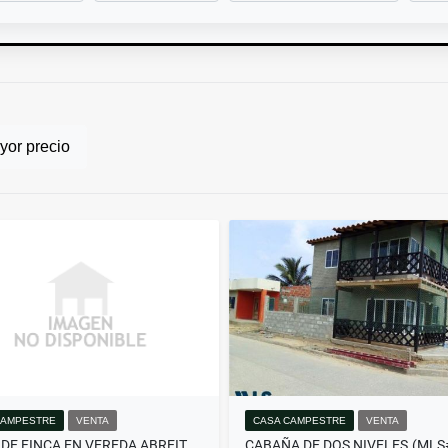
or precio
CAMPESTRE
VENTA
CASA CAMPESTRE
VENTA
VENTA DE FINCA EN VEREDA ABREITO, RIONEGRO(MLS#260194)