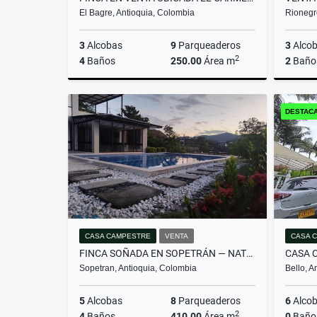
El Bagre, Antioquia, Colombia
Rionegr
3
Alcobas
9
Parqueaderos
3
Alco
2
4
Baños
250.00
Área m
2
Baño
Venta
DESTAC
$1.450.000.000
CASA CAMPESTRE
VENTA
CASA 
FINCA SOÑADA EN SOPETRÁN — NATURALEZA, SOL Y D...(MLS#260096)
Sopetran, Antioquia, Colombia
Bello, A
5
Alcobas
8
Parqueaderos
6
Alco
2
4
Baños
410.00
Área m
0
Baño