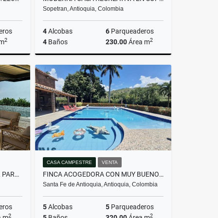
Sopetran, Antioquia, Colombia
eros
4
Alcobas
6
Parqueaderos
2
2
 m
4
Baños
230.00
Área m
Venta
Venta
.000.000
$1.650.000.000
CASA CAMPESTRE
VENTA
CASAFINCA CON PISCINA IDEAL PARA VIVIR, O INVERTIR(MLS#260056)
FINCA ACOGEDORA CON MUY BUENOS ESPACIOS(MLS#260062)
Santa Fe de Antioquia, Antioquia, Colombia
eros
5
Alcobas
5
Parqueaderos
2
2
a m
5
Baños
320.00
Área m