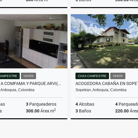
Venta
$2.980.000.000
$1.100
CAMPESTRE
VENTA
CASA CAMPESTRE
VENTA
CERCA A COMFAMA Y PARQUE ARVI(MLS#235550)
 Antioquia, Colombia
Sopetran, Antioquia, Colombia
bas
3
Parqueaderos
4
Alcobas
4
Parquead
2
s
300.00
Área m
3
Baños
220.00
Áre
Venta
$1.100.000.000
$1.970