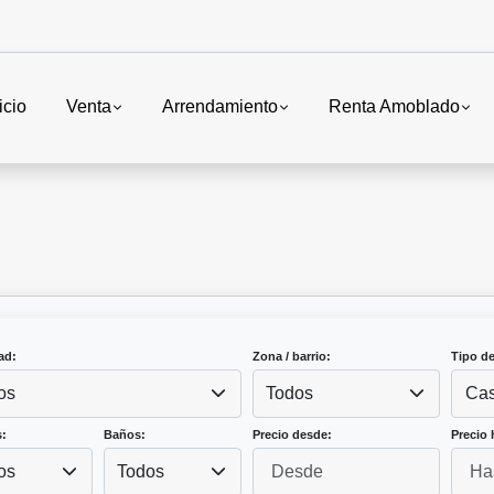
icio
Venta
Arrendamiento
Renta Amoblado
ad:
Zona / barrio:
Tipo d
os
Todos
Cas
:
Baños:
Precio desde:
Precio 
os
Todos