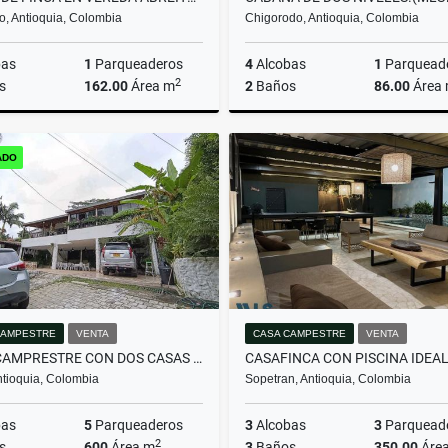
o, Antioquia, Colombia
Chigorodo, Antioquia, Colombia
bas
1
Parqueaderos
4
Alcobas
1
Parquead
2
s
162.00
Área m
2
Baños
86.00
Área
Venta
ADO
$12.150.000.000
$170
CAMPESTRE
VENTA
CASA CAMPESTRE
VENTA
CASA CAMPRESTRE CON DOS CASAS Y DOS APARTAMENTOS EN CONDOMINIO MACHAD
ntioquia, Colombia
Sopetran, Antioquia, Colombia
bas
5
Parqueaderos
3
Alcobas
3
Parquead
2
s
600
Área m
3
Baños
350.00
Áre