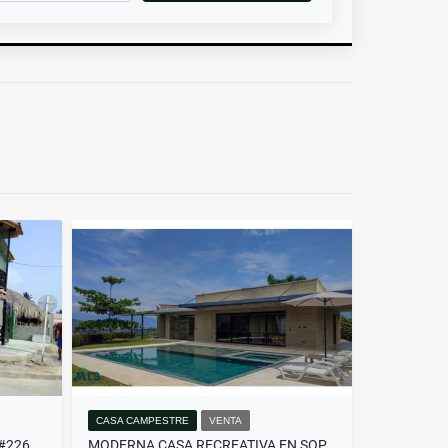
CASA CAMPESTRE
VENTA
CABAÑA DE DOS NIVELES.(MLS#226449)
MODERNA CASA RECREATIVA EN SOPETRAN(MLS#257559)