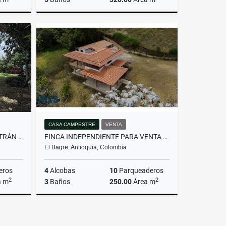
Venta
Venta
.000.000
$1.600.000.000
CASA CAMPESTRE
VENTA
ACOGEDORA CABAÑA EN SOPETRÁN EN PARCELACIÓN EXC...(MLS#259983)
FINCA INDEPENDIENTE PARA VENTA EN EL CARMEN DE VIB...(MLS#259986)
El Bagre, Antioquia, Colombia
eros
4
Alcobas
10
Parqueaderos
2
2
a m
3
Baños
250.00
Área m
Venta
Venta
.000.000
$990.000.000