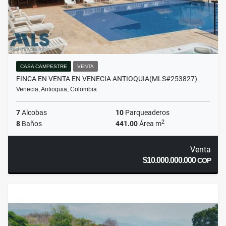
CASA CAMPESTRE
VENTA
FINCA EN VENTA EN VENECIA ANTIOQUIA(MLS#253827)
Venecia, Antioquia, Colombia
7
Alcobas
10
Parqueaderos
2
8
Baños
441.00
Área m
Venta
$10.000.000.000
COP