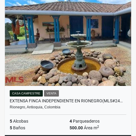
CASA CAMPESTRE
VENTA
EXTENSA FINCA INDEPENDIENTE EN RIONEGRO(MLS#24…
Rionegro, Antioquia, Colombia
5
Alcobas
4
Parqueaderos
2
5
Baños
500.00
Área m