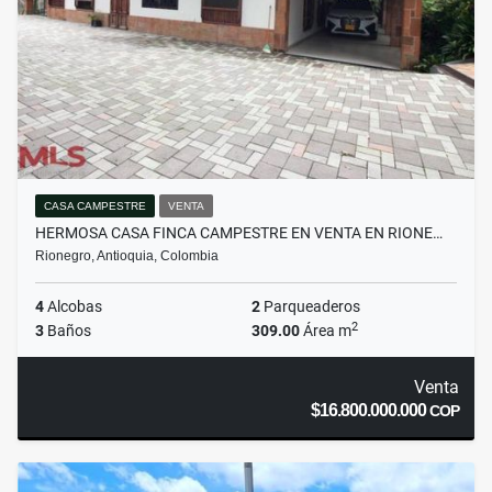
CASA CAMPESTRE
VENTA
HERMOSA CASA FINCA CAMPESTRE EN VENTA EN RIONE…
Rionegro, Antioquia, Colombia
4
Alcobas
2
Parqueaderos
2
3
Baños
309.00
Área m
Venta
$16.800.000.000
COP