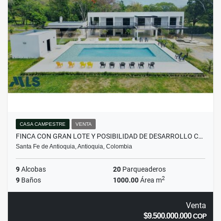
CASA CAMPESTRE
VENTA
FINCA CON GRAN LOTE Y POSIBILIDAD DE DESARROLLO C…
Santa Fe de Antioquia, Antioquia, Colombia
9
Alcobas
20
Parqueaderos
2
9
Baños
1000.00
Área m
Venta
$9.500.000.000
COP