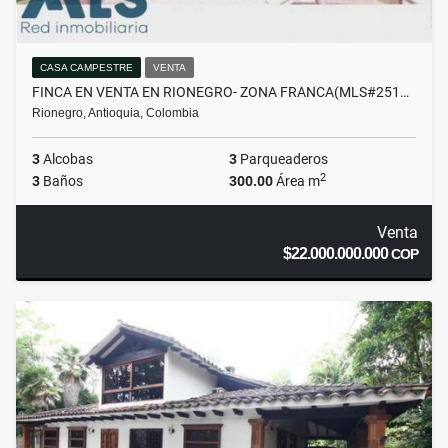
CASA CAMPESTRE
VENTA
FINCA EN VENTA EN RIONEGRO- ZONA FRANCA(MLS#251…
Rionegro, Antioquia, Colombia
3
Alcobas
3
Parqueaderos
2
3
Baños
300.00
Área m
Venta
$22.000.000.000
COP