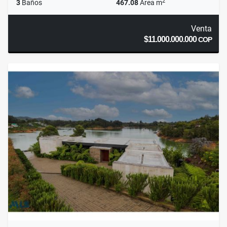
2
3
Baños
467.08
Área m
Venta
$11.000.000.000
COP