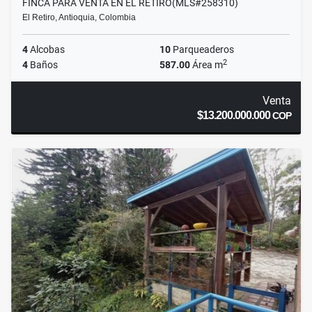
FINCA PARA VENTA EN EL RETIRO(MLS#258310)
El Retiro, Antioquia, Colombia
4
Alcobas
10
Parqueaderos
2
4
Baños
587.00
Área m
Venta
$13.200.000.000
COP