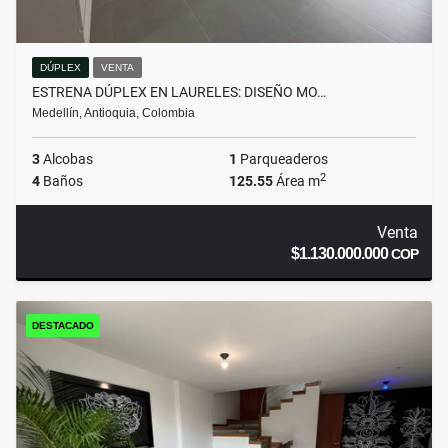
DÚPLEX
VENTA
ESTRENA DÚPLEX EN LAURELES: DISEÑO MO…
Medellín, Antioquia, Colombia
3
Alcobas
1
Parqueaderos
2
4
Baños
125.55
Área m
Venta
$1.130.000.000
COP
DESTACADO