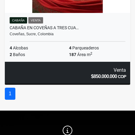
CABAÑA
VENTA
CABAÑA EN COVEÑAS A TRES CUA…
Coveñas, Sucre, Colombia
4
Alcobas
4
Parqueaderos
2
2
Baños
187
Área m
Venta
$850.000.000
COP
1