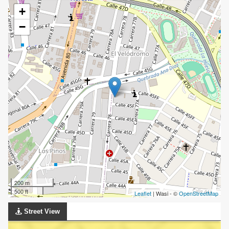
+
−
200 m
500 ft
Leaflet
| Wasi - ©
OpenStreetMap
Street View