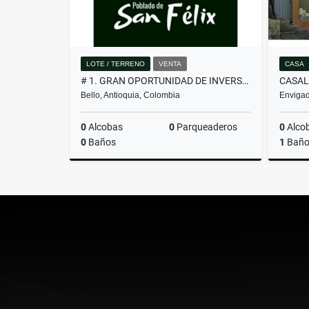
LOTE / TERRENO
VENTA
CASA
# 1. GRAN OPORTUNIDAD DE INVERSIÓN, LOTE EN VENTA EN SAN FÉLIX
Bello, Antioquia, Colombia
Envigad
0
Alcobas
0
Parqueaderos
0
Alco
0
Baños
1
Bañ
Venta
$260.000.000