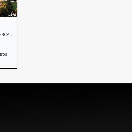
VENTA LOTE CAMPESTRE#58 CERCA A MEDELLÍN, VISTA PANORÁMICA SIN PEAJE
eros
Venta