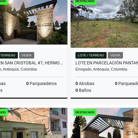
ADO
DESTACADO
$3.950.000.000
$580.000.000
/ TERRENO
VENTA
LOTE / TERRENO
VENTA
LOTE EN SAN CRISTOBAL #7, HERMOSA VISTA PANORAMICA EN PARCELACION
n, Antioquia, Colombia
Envigado, Antioquia, Colombia
bas
0
Parqueaderos
0
Alcobas
0
Parquead
s
0
Baños
Venta
ADO
DESTACADO
$357.480.000
$2.000.000.000