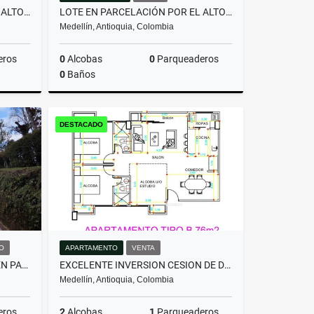
LOTE EN PARCELACIÓN POR EL ALTO DE PALMAS CON LICENCIA
LOTE EN PARCELACIÓN POR EL ALTO DE PALMAS CON LICENCIA
Medellín, Antioquia, Colombia
eros
0
Alcobas
0
Parqueaderos
0
Baños
Venta
Venta
DESTACADO
$800.000.000
O
APARTAMENTO
VENTA
HERMOSA CASA EN ALQUILER EN PARCELACIÓN CAMPESTRE EN EL RETIRO
EXCELENTE INVERSION CESION DE DERECHOS ACABADO MODERNO -FLORESTA
Medellín, Antioquia, Colombia
eros
2
Alcobas
1
Parqueaderos