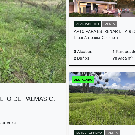
APARTAMENTO
VENTA
Itagui, Antioquia, Colombia
3
Alcobas
1
Parquead
2
2
Baños
70
Área m
DESTACADO
$550.000.000
ALTO DE PALMAS C…
eaderos
LOTE / TERRENO
VENTA