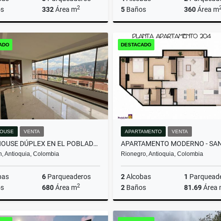
2
s
332
Área m
5
Baños
360
Área m
Arrendamiento
Arrenda
ADO
DESTACADO
$16.000.000
$13.000.000
OUSE
VENTA
APARTAMENTO
VENTA
PENTHOUSE DÚPLEX EN EL POBLADO: VISTAS, ESPACIOS Y EXCLUSIVIDAD.
n, Antioquia, Colombia
Rionegro, Antioquia, Colombia
bas
6
Parqueaderos
2
Alcobas
1
Parquead
2
s
680
Área m
2
Baños
81.69
Área
Venta