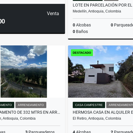
Medellín, Antioquia, Colombia
Venta
00
0
Alcobas
0
Parquead
0
Baños
DESTACADO
$600.000.000
AMENTO
ARRENDAMIENTO
CASA CAMPESTRE
ARRENDAMIENT
APARTAMENTO DE 332 MTRS EN ARRIENDO EN EL POBLADO, MEDELLÍN
n, Antioquia, Colombia
El Retiro, Antioquia, Colombia
bas
3
Parqueaderos
4
Alcobas
2
Parquead