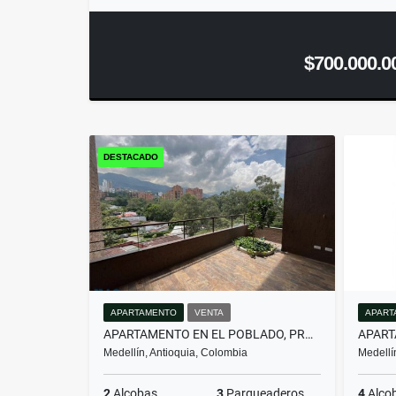
$700.000.0
DESTACADO
APARTAMENTO
VENTA
APART
APARTAMENTO EN EL POBLADO, PROYECTO NUEVO PARA DIS...(MLS#259674)
Medellín, Antioquia, Colombia
Medellí
2
Alcobas
3
Parqueaderos
4
Alco