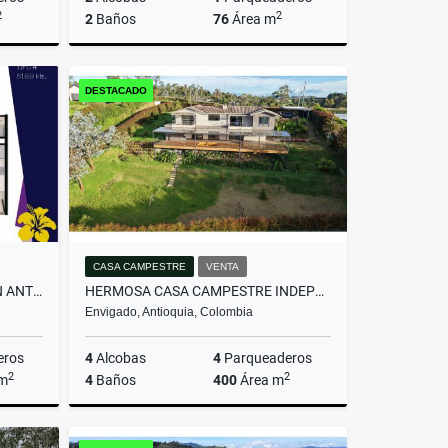
2
2
2
Baños
76
Área m
miento
Venta
DESTACADO
$607.200.000
CASA CAMPESTRE
VENTA
APARTAMENTO MODERNO - SAN ANTONIO DE PEREIRA
HERMOSA CASA CAMPESTRE INDEPENDIENTE EN EL ALTO DE LAS PALMAS
Envigado, Antioquia, Colombia
eros
4
Alcobas
4
Parqueaderos
2
2
 m
4
Baños
400
Área m
Venta
Venta