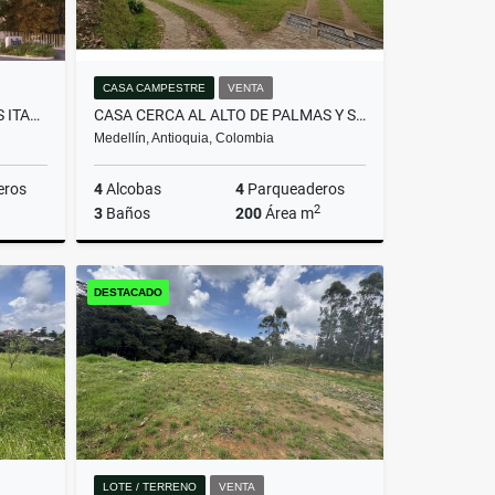
CASA CAMPESTRE
VENTA
APTO PARA ESTRENAR DITAIRES ITAGUI
CASA CERCA AL ALTO DE PALMAS Y SANTA ELENA
Medellín, Antioquia, Colombia
eros
4
Alcobas
4
Parqueaderos
2
3
Baños
200
Área m
Venta
Venta
DESTACADO
$1.200.000.000
LOTE / TERRENO
VENTA