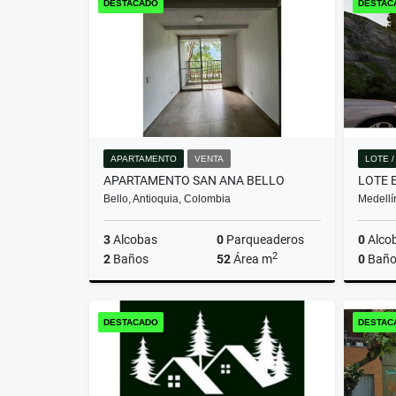
DESTACADO
DESTAC
$699.360.000
APARTAMENTO
VENTA
LOTE 
APARTAMENTO SAN ANA BELLO
Bello, Antioquia, Colombia
Medellí
3
Alcobas
0
Parqueaderos
0
Alco
2
2
Baños
52
Área m
0
Baño
Venta
DESTACADO
DESTAC
$280.000.000.000