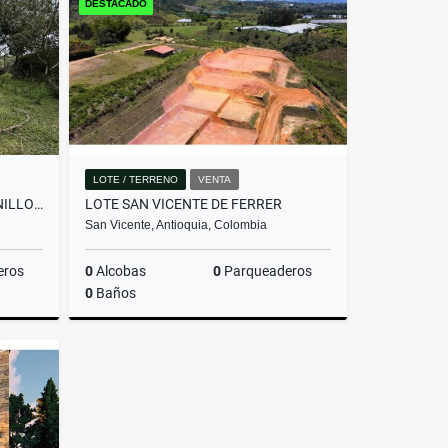
DESTACADO
$2.800.000.000
LOTE / TERRENO
VENTA
LOTE EN PARCELACIÓN PANTANILLO ENVIGADO ALTOS DE LA MANUELA
LOTE SAN VICENTE DE FERRER
San Vicente, Antioquia, Colombia
eros
0
Alcobas
0
Parqueaderos
0
Baños
Venta
Venta
$205.000.000