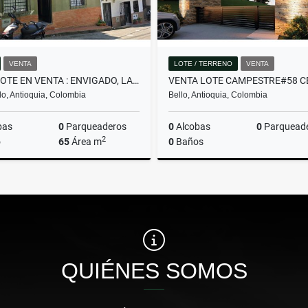
VENTA
LOTE / TERRENO
VENTA
CASALOTE EN VENTA : ENVIGADO, LA SEBASTIANA
o, Antioquia, Colombia
Bello, Antioquia, Colombia
bas
0
Parqueaderos
0
Alcobas
0
Parquead
2
o
65
Área m
0
Baños
Venta
$430.000.000
$382.480.000
QUIÉNES SOMOS