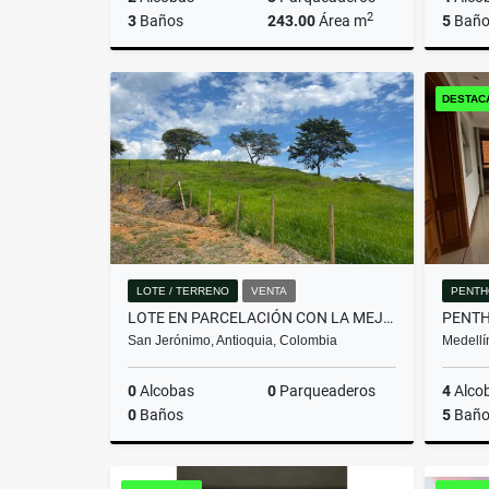
2
3
Baños
243.00
Área m
5
Baño
Venta
DESTAC
$2.650.000.000
LOTE / TERRENO
VENTA
PENTH
LOTE EN PARCELACIÓN CON LA MEJOR VISTA DEL SECTOR
San Jerónimo, Antioquia, Colombia
Medellí
0
Alcobas
0
Parqueaderos
4
Alco
0
Baños
5
Baño
Venta