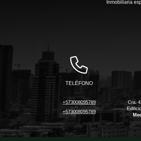
Inmobiliaria es
TELÉFONO
+573008095789
Cra. 4
Edific
+573008095789
Med