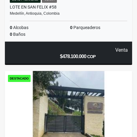
LOTE EN SAN FELIX #58
Medellín, Antioquia, Colombia
0
Alcobas
0
Parqueaderos
0
Baños
Venta
$478.100.000
COP
DESTACADO