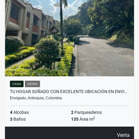
CASA
VENTA
TU HOGAR SOÑADO CON EXCELENTE UBICACIÓN EN ENVI…
Envigado, Antioquia, Colombia
4
Alcobas
2
Parqueaderos
2
3
Baños
135
Área m
Venta