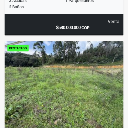
2
Alcobas
1
Parqueaderos
2
Baños
Venta
$580.000.000
COP
DESTACADO