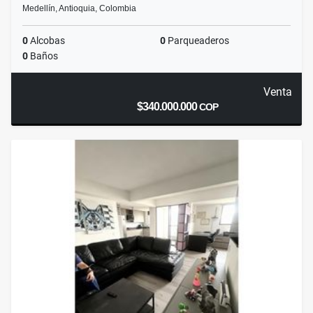
Medellín, Antioquia, Colombia
0
Alcobas
0
Parqueaderos
0
Baños
Venta
$340.000.000
COP