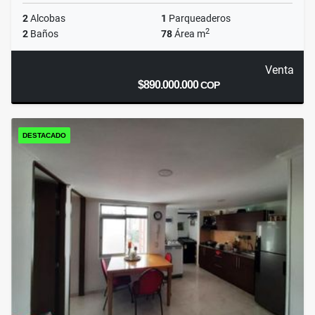
2
Alcobas
1
Parqueaderos
2
2
Baños
78
Área m
Venta
$890.000.000
COP
DESTACADO