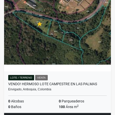
LOTE / TERRENO
VENTA
VENDO! HERMOSO LOTE CAMPESTRE EN LAS PALMAS
Envigado, Antioquia, Colombia
0
Alcobas
0
Parqueaderos
2
0
Baños
100
Área m