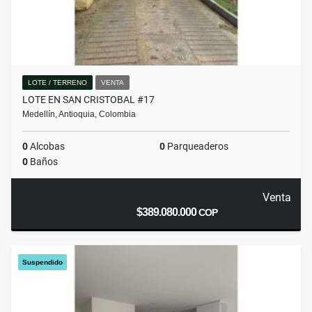
LOTE / TERRENO
VENTA
LOTE EN SAN CRISTOBAL #17
Medellín, Antioquia, Colombia
0
Alcobas
0
Parqueaderos
0
Baños
Venta
$389.080.000
COP
Suspendido