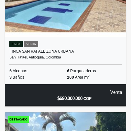
FINCA
VENTA
FINCA SAN RAFAEL ZONA URBANA
San Rafael, Antioquia, Colombia
6
Alcobas
6
Parqueaderos
2
3
Baños
200
Área m
Venta
$690.000.000
COP
DESTACADO