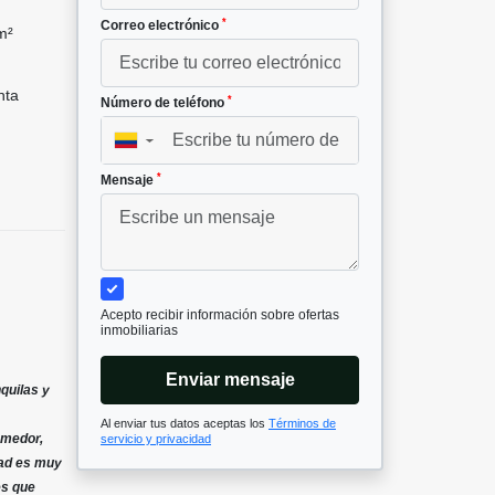
*
Correo electrónico
m²
nta
*
Número de teléfono
▼
*
Mensaje
Acepto recibir información sobre ofertas
inmobiliarias
Enviar mensaje
quilas y
Al enviar tus datos aceptas los
Términos de
omedor,
servicio y privacidad
dad es muy
es que