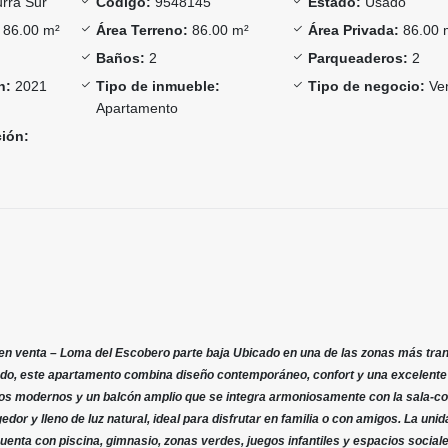
rra Sur
Código:
9548145
Estado:
Usado
86.00 m²
Área Terreno:
86.00 m²
Área Privada:
86.00 
Baños:
2
Parqueaderos:
2
n:
2021
Tipo de inmueble:
Tipo de negocio:
Ve
Apartamento
ción:
n venta – Loma del Escobero parte baja Ubicado en una de las zonas más tran
ado, este apartamento combina diseño contemporáneo, confort y una excelente
os modernos y un balcón amplio que se integra armoniosamente con la sala-c
dor y lleno de luz natural, ideal para disfrutar en familia o con amigos. La uni
enta con piscina, gimnasio, zonas verdes, juegos infantiles y espacios social