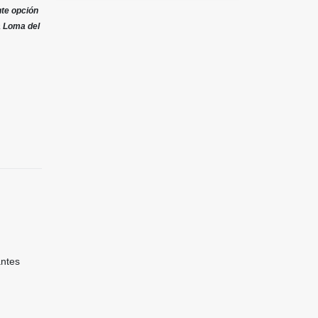
nte opción
la Loma del
antes