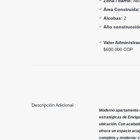
Zona / barrio:
Abu
Área Construida:
Alcobas:
2
Año construcció
Valor Administra
$600.000 COP
Descripción Adicional :
Moderno apartamento e
estratégicas de Envig
ubicación. Con acabad
ofrece un espacio acoge
completa y moderna: cu