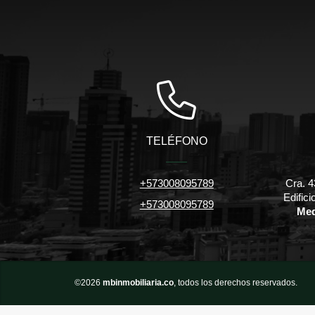
TELÉFONO
+573008095789
Cra. 4
Edific
+573008095789
Med
©2026
mbinmobiliaria.co
, todos los derechos reservados.