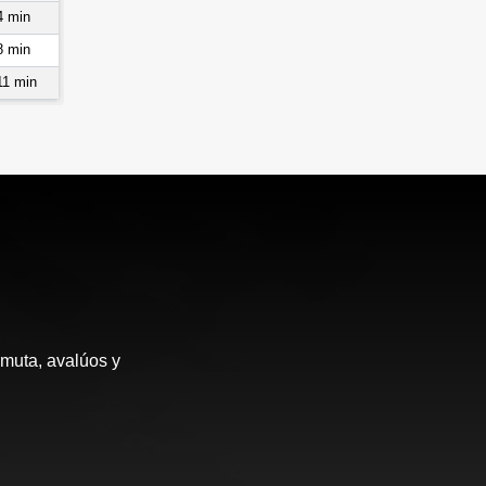
4 min
8 min
11 min
rmuta, avalúos y