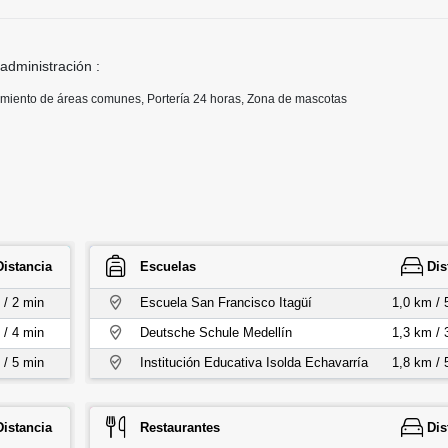
 administración :
imiento de áreas comunes, Portería 24 horas, Zona de mascotas
Distancia
Escuelas
Dis
 / 2 min
Escuela San Francisco Itagüí
1,0 km / 
 / 4 min
Deutsche Schule Medellín
1,3 km / 
 / 5 min
Institución Educativa Isolda Echavarría
1,8 km / 
Distancia
Restaurantes
Dis