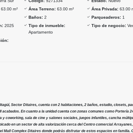
rra Sur
Código:
9271334
Estado:
Nuevo
63.00 m²
Área Terreno:
63.00 m²
Área Privada:
63.00 
Baños:
2
Parqueaderos:
1
n:
2025
Tipo de inmueble:
Tipo de negocio:
Ve
Apartamento
ción:
tagüí, Sector Ditaires, cuenta con 2 habitaciones, 2 baños, estudio, closets, p
 full acabados. En cuanto a la unidad cuenta con zonas comunes como Portería 2
 y coworking, sala de cine y salones sociales, juegos infantiles, cancha múltip
icado en un sector de alta valorización cerca del Centro comercial Arrayanes,
el Mall Complex Ditaires donde podrás disfrutar de estos espacios en familia.