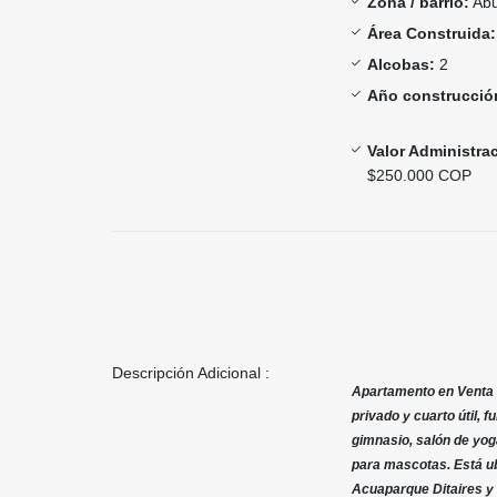
Zona / barrio:
Abu
Área Construida:
Alcobas:
2
Año construcció
Valor Administra
$250.000 COP
Descripción Adicional :
Apartamento en Venta I
privado y cuarto útil,
gimnasio, salón de yoga
para mascotas. Está ub
Acuaparque Ditaires y 