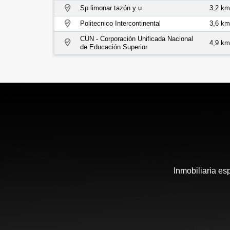
Sp limonar tazón y u
3,2 km
Politecnico Intercontinental
3,6 km
CUN - Corporación Unificada Nacional
4,9 km
de Educación Superior
Inmobiliaria es