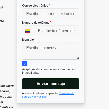
*
Correo electrónico
m²
nta
*
Número de teléfono
▼
*
Mensaje
Acepto recibir información sobre ofertas
inmobiliarias
Enviar mensaje
arqueadero
4 horas,
Al enviar tus datos aceptas los
Términos de
le y zona
servicio y privacidad
 el
 Cuenta con