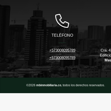
TELÉFONO
+573008095789
Cra. 4
Edific
+573008095789
Med
©2026
mbinmobiliaria.co
, todos los derechos reservados.