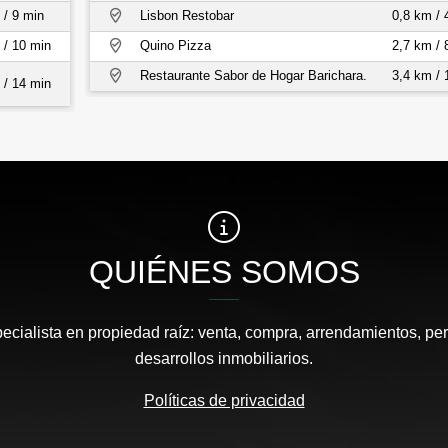
 / 9 min
Lisbon Restobar
0,8 km / 
 / 10 min
Quino Pizza
2,7 km / 
Restaurante Sabor de Hogar Barichara.
3,4 km / 
 / 14 min
QUIÉNES SOMOS
pecialista en propiedad raíz: venta, compra, arrendamientos, pe
desarrollos inmobiliarios.
Políticas de privacidad