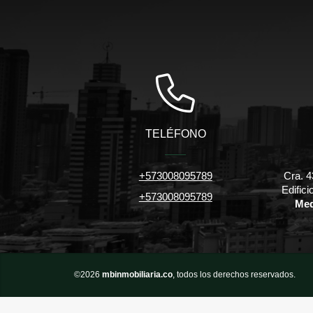
TELÉFONO
+573008095789
Cra. 4
Edific
+573008095789
Med
©2026
mbinmobiliaria.co
, todos los derechos reservados.