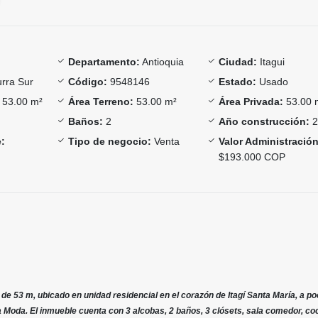
Departamento:
Antioquia
Ciudad:
Itagui
rra Sur
Código:
9548146
Estado:
Usado
53.00 m²
Área Terreno:
53.00 m²
Área Privada:
53.00 
Baños:
2
Año construcción:
2
:
Tipo de negocio:
Venta
Valor Administración
$193.000 COP
e 53 m, ubicado en unidad residencial en el corazón de Itagí Santa María, a p
a Moda. El inmueble cuenta con 3 alcobas, 2 baños, 3 clósets, sala comedor, co