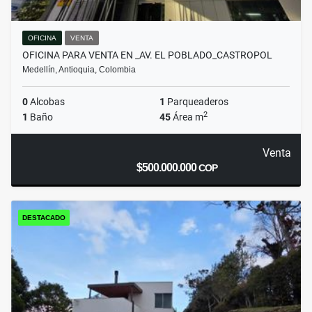
OFICINA
VENTA
OFICINA PARA VENTA EN _AV. EL POBLADO_CASTROPOL
Medellín, Antioquia, Colombia
0
Alcobas
1
Parqueaderos
2
1
Baño
45
Área m
Venta
$500.000.000
COP
DESTACADO