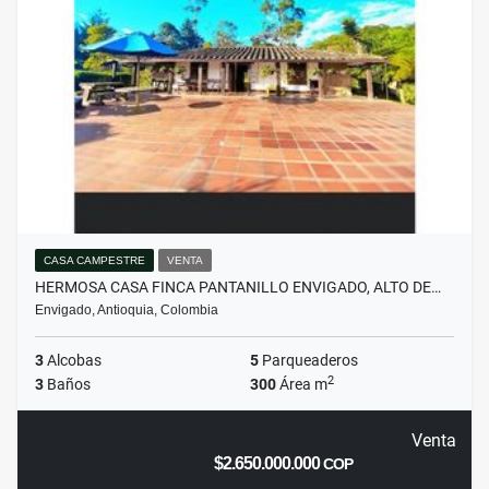
CASA CAMPESTRE
VENTA
HERMOSA CASA FINCA PANTANILLO ENVIGADO, ALTO DE…
Envigado, Antioquia, Colombia
3
Alcobas
5
Parqueaderos
2
3
Baños
300
Área m
Venta
$2.650.000.000
COP