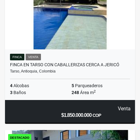
FINCA
VENTA
FINCA EN TARSO CON CABALLERIZAS CERCA A JERICÓ
Tarso, Antioquia, Colombia
4
Alcobas
5
Parqueaderos
2
3
Baños
248
Área m
Venta
$1.850.000.000
COP
DESTACADO