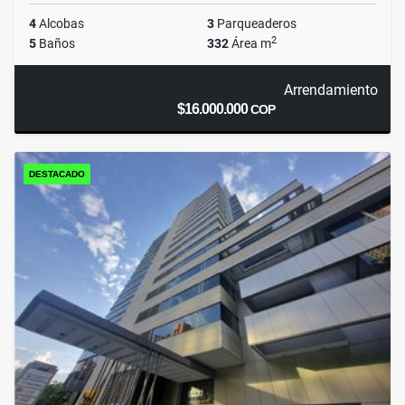
4
Alcobas
3
Parqueaderos
2
5
Baños
332
Área m
Arrendamiento
$16.000.000
COP
DESTACADO