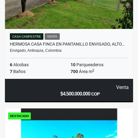
CASA CAMPESTRE
VENTA
HERMOSA CASA FINCA EN PANTANILLO ENVIGADO, ALTO…
Envigado, Antioquia, Colombia
6
Alcobas
10
Parqueaderos
2
7
Baños
700
Área m
Venta
$4.500.000.000
COP
DESTACADO