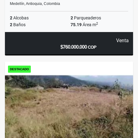
Medellín, Antioquia, Colombia
2
Alcobas
2
Parqueaderos
2
2
Baños
75.19
Área m
Venta
$760.000.000
COP
DESTACADO