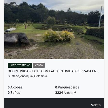
LOTE / TERRENO
VENTA
OPORTUNIDAD! LOTE CON LAGO EN UNIDAD CERRADA EN…
Guatapé, Antioquia, Colombia
0
Alcobas
0
Parqueaderos
2
0
Baños
3224
Área m
Venta