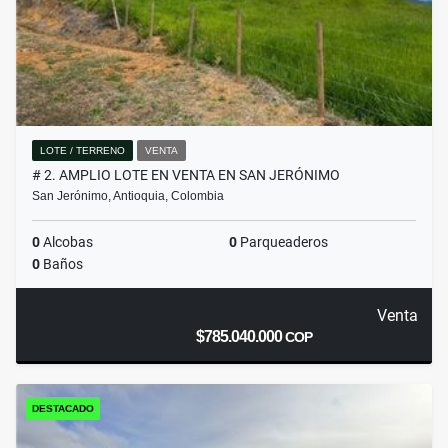
LOTE / TERRENO
VENTA
# 2. AMPLIO LOTE EN VENTA EN SAN JERÓNIMO
San Jerónimo, Antioquia, Colombia
0
Alcobas
0
Parqueaderos
0
Baños
Venta
$785.040.000
COP
DESTACADO