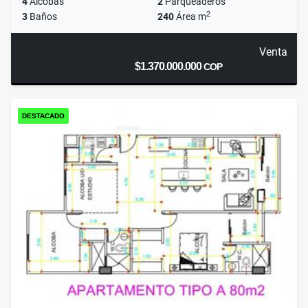
4
Alcobas
2
Parqueaderos
2
3
Baños
240
Área m
Venta
$1.370.000.000
COP
DESTACADO