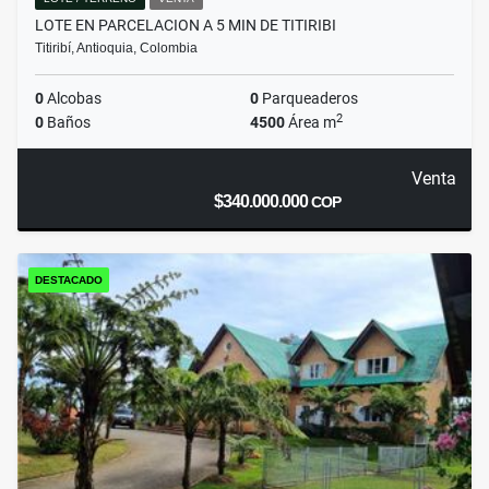
LOTE EN PARCELACION A 5 MIN DE TITIRIBI
Titiribí, Antioquia, Colombia
0
Alcobas
0
Parqueaderos
2
0
Baños
4500
Área m
Venta
$340.000.000
COP
DESTACADO