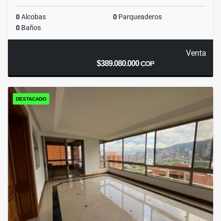
0
Alcobas
0
Parqueaderos
0
Baños
Venta
$389.080.000
COP
DESTACADO