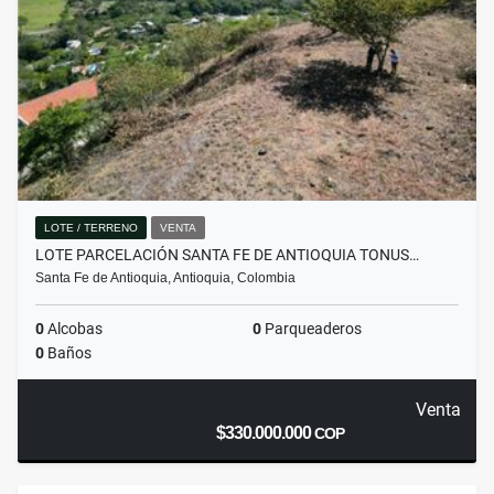
LOTE / TERRENO
VENTA
LOTE PARCELACIÓN SANTA FE DE ANTIOQUIA TONUS…
Santa Fe de Antioquia, Antioquia, Colombia
0
Alcobas
0
Parqueaderos
0
Baños
Venta
$330.000.000
COP