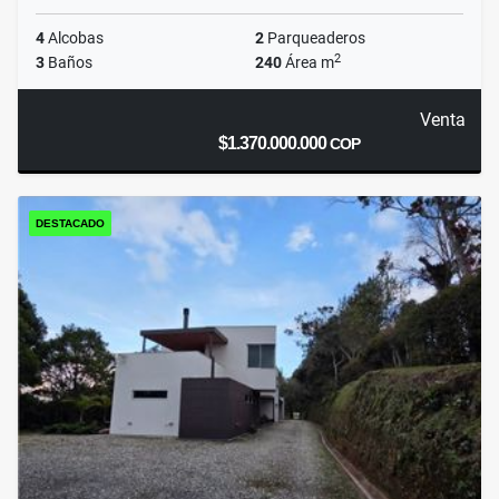
4
Alcobas
2
Parqueaderos
2
3
Baños
240
Área m
Venta
$1.370.000.000
COP
DESTACADO