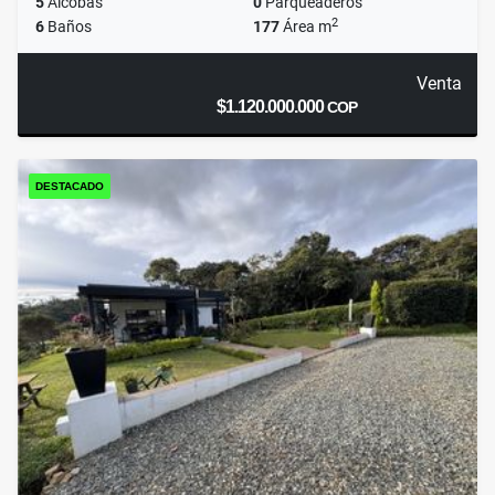
5
Alcobas
0
Parqueaderos
2
6
Baños
177
Área m
Venta
$1.120.000.000
COP
DESTACADO