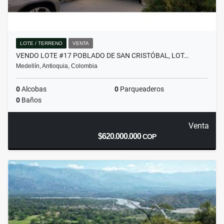
LOTE / TERRENO
VENTA
VENDO LOTE #17 POBLADO DE SAN CRISTÓBAL, LOT…
Medellín, Antioquia, Colombia
0
Alcobas
0
Parqueaderos
0
Baños
Venta
$620.000.000
COP