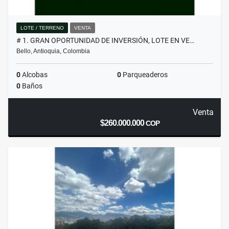
LOTE / TERRENO
VENTA
# 1. GRAN OPORTUNIDAD DE INVERSIÓN, LOTE EN VE…
Bello, Antioquia, Colombia
0
Alcobas
0
Parqueaderos
0
Baños
Venta
$260.000.000
COP