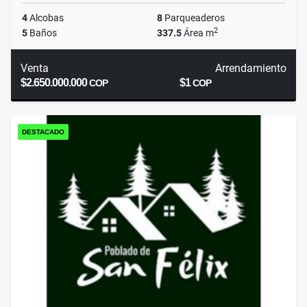
4
Alcobas
8
Parqueaderos
2
5
Baños
337.5
Área m
Venta
Arrendamiento
$2.650.000.000
$1
COP
COP
DESTACADO