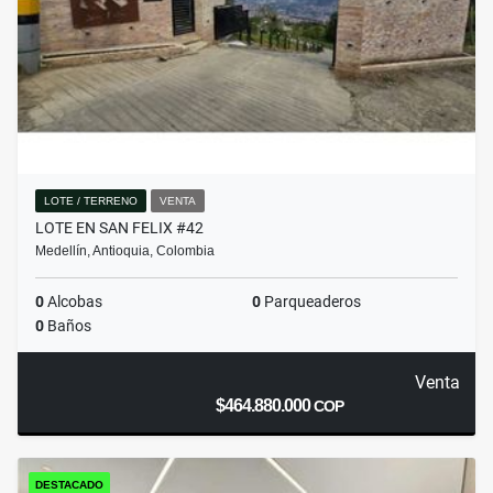
LOTE / TERRENO
VENTA
LOTE EN SAN FELIX #42
Medellín, Antioquia, Colombia
0
Alcobas
0
Parqueaderos
0
Baños
Venta
$464.880.000
COP
DESTACADO