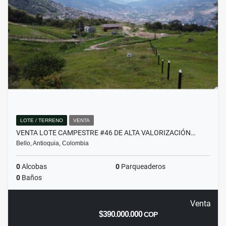
LOTE / TERRENO
VENTA
VENTA LOTE CAMPESTRE #46 DE ALTA VALORIZACIÓN…
Bello, Antioquia, Colombia
0
Alcobas
0
Parqueaderos
0
Baños
Venta
$390.000.000
COP