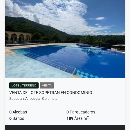
LOTE / TERRENO
VENTA
VENTA DE LOTE SOPETRAN EN CONDOMINIO
Sopetran, Antioquia, Colombia
0
Alcobas
0
Parqueaderos
2
0
Baños
189
Área m