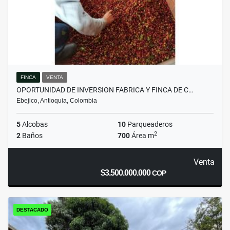
FINCA
VENTA
OPORTUNIDAD DE INVERSION FABRICA Y FINCA DE C…
Ebejico, Antioquia, Colombia
5
Alcobas
10
Parqueaderos
2
2
Baños
700
Área m
Venta
$3.500.000.000
COP
DESTACADO