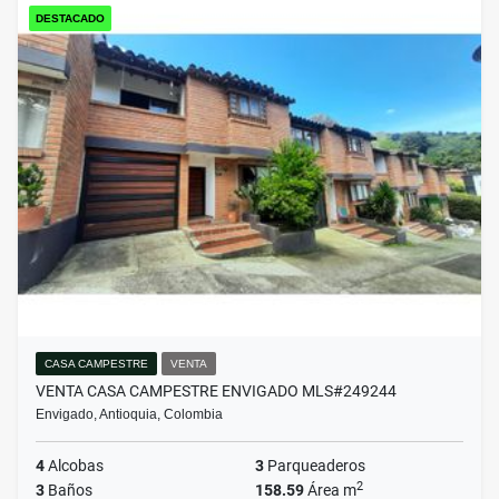
DESTACADO
CASA CAMPESTRE
VENTA
VENTA CASA CAMPESTRE ENVIGADO MLS#249244
Envigado, Antioquia, Colombia
4
Alcobas
3
Parqueaderos
2
3
Baños
158.59
Área m