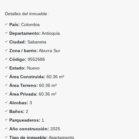
Detalles del inmueble :
País:
Colombia
Departamento:
Antioquia
Ciudad:
Sabaneta
Zona / barrio:
Aburra Sur
Código:
9552686
Estado:
Nuevo
Área Construida:
60.36 m²
Área Terreno:
60.36 m²
Área Privada:
60.36 m²
Alcobas:
3
Baños:
2
Parqueaderos:
1
Año construcción:
2025
Tipo de inmueble:
Apartamento