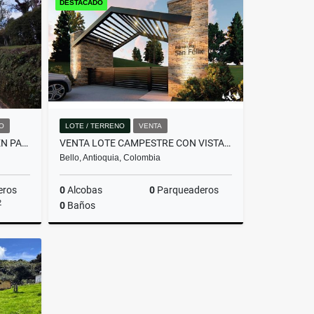
DESTACADO
$357.480.000
O
LOTE / TERRENO
VENTA
HERMOSA CASA EN ALQUILER EN PARCELACIÓN CAMPESTRE EN EL RETIRO
VENTA LOTE CAMPESTRE CON VISTA PANORÁMICA -INVERSIÓN CERCA A MEDELLÍN.
Bello, Antioquia, Colombia
eros
0
Alcobas
0
Parqueaderos
2
0
Baños
miento
Venta
$340.000.000