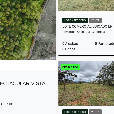
LOTE / TERRENO
VENTA
Envigado, Antioquia, Colombia
0
Alcobas
0
Parquead
0
Baños
DESTACADO
$9.999.999.999
PECTACULAR VISTA…
eaderos
LOTE / TERRENO
VENTA