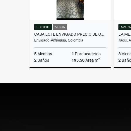
EDIFICIO
VENTA
APART
CASA LOTE ENVIGADO PRECIO DE OPORTUNIDAD
Envigado, Antioquia, Colombia
Itagui,
5
Alcobas
1
Parqueaderos
3
Alco
2
2
Baños
195.50
Área m
2
Baño
Venta
$1.350.000.000