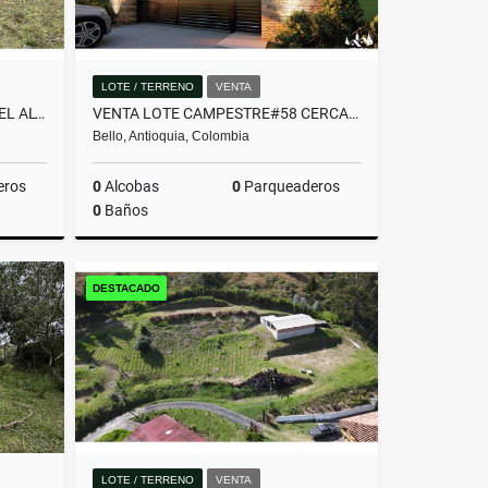
LOTE / TERRENO
VENTA
LOTE COMERCIAL UBICADO EN EL ALTO DE PALMAS ANTES DEL PEAJE
VENTA LOTE CAMPESTRE#58 CERCA A MEDELLÍN, VISTA PANORÁMICA SIN PEAJE
Bello, Antioquia, Colombia
eros
0
Alcobas
0
Parqueaderos
0
Baños
Venta
Venta
DESTACADO
$382.480.000
LOTE / TERRENO
VENTA