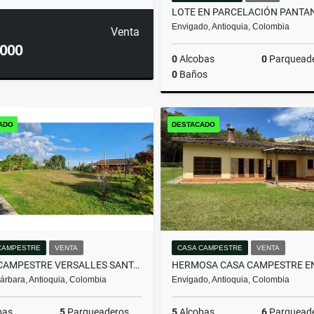
Envigado, Antioquia, Colombia
Venta
.000
0
Alcobas
0
Parquead
0
Baños
ADO
DESTACADO
$2.000.000.000
CAMPESTRE
VENTA
CASA CAMPESTRE
VENTA
CASA CAMPESTRE VERSALLES SANTA BARBARA
árbara, Antioquia, Colombia
Envigado, Antioquia, Colombia
bas
5
Parqueaderos
5
Alcobas
6
Parquead