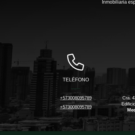
Inmobiliaria es
TELÉFONO
+573008095789
Cra. 4
Edific
+573008095789
Med