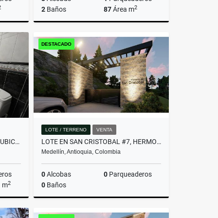
2
2
2
Baños
87
Área m
Venta
Venta
DESTACADO
$780.000.000
LOTE / TERRENO
VENTA
AMPLIA CASA CON EXCELENTE UBICACIÓN EN ENVIGADO!(MLS#252487)
LOTE EN SAN CRISTOBAL #7, HERMOSA VISTA PANORAMICA EN PARCELACION
Medellín, Antioquia, Colombia
eros
0
Alcobas
0
Parqueaderos
2
a m
0
Baños
Venta
Venta