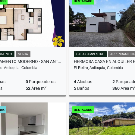
ADO
DESTACADO
000.000
$1
$1.100.000.000
AMENTO
VENTA
CASA CAMPESTRE
ARRENDAMIENT
APARTAMENTO MODERNO - SAN ANTONIO DE PEREIRA
o, Antioquia, Colombia
El Retiro, Antioquia, Colombia
bas
0
Parqueaderos
4
Alcobas
2
Parquead
2
s
52
Área m
5
Baños
360
Área m
Venta
Arrenda
ido
DESTACADO
$410.000.000
$13.000.000