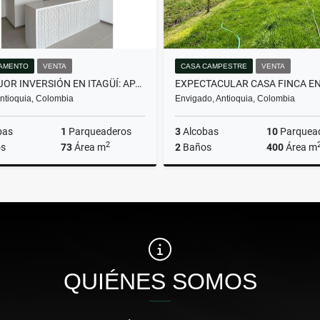
AMENTO
VENTA
CASA CAMPESTRE
VENTA
LA MEJOR INVERSIÓN EN ITAGÜÍ: APARTAMENTO CON GRAN UBICACIÓN.
 Antioquia, Colombia
Envigado, Antioquia, Colombia
bas
1
Parqueaderos
3
Alcobas
10
Parquea
2
s
73
Área m
2
Baños
400
Área m
Venta
$600.000.000
$8.839.490.000
QUIÉNES SOMOS