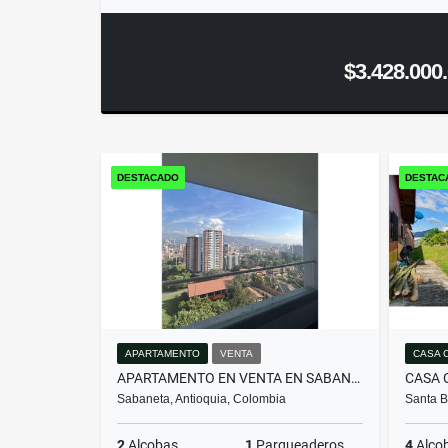
$3.428.000
DESTACADO
DESTAC
APARTAMENTO
VENTA
CASA 
APARTAMENTO EN VENTA EN SABANETA | SECTOR EL CARMELO
Sabaneta, Antioquia, Colombia
Santa B
2
Alcobas
1
Parqueaderos
4
Alco