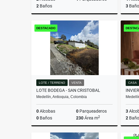
2
Baños
3
Baño
Venta
DESTACADO
DESTAC
$580.000.000
LOTE / TERRENO
VENTA
CASA
LOTE BODEGA - SAN CRISTOBAL
Medellín, Antioquia, Colombia
Medellí
0
Alcobas
0
Parqueaderos
3
Alco
2
0
Baños
230
Área m
2
Baño
Venta
Venta