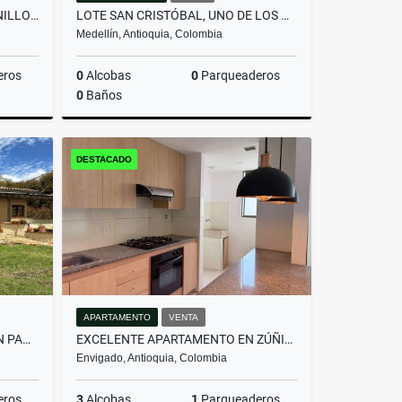
LOTE EN PARCELACIÓN PANTANILLO ENVIGADO ALTOS DE LA MANUELA
LOTE SAN CRISTÓBAL, UNO DE LOS MEJORES LOTES DE LA PARCELACIÓN
Medellín, Antioquia, Colombia
eros
0
Alcobas
0
Parqueaderos
0
Baños
Venta
Venta
DESTACADO
$590.000.000
APARTAMENTO
VENTA
HERMOSA CASA CAMPESTRE EN PANTANILLO ENVIGADO
EXCELENTE APARTAMENTO EN ZÚÑIGA | UBICACIÓN ESTRATÉGICA Y SEGURA
Envigado, Antioquia, Colombia
eros
3
Alcobas
1
Parqueaderos