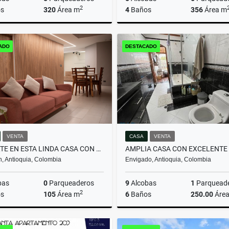
2
s
320
Área m
4
Baños
356
Área m
Venta
ADO
DESTACADO
$465.000.000
$1.980.000.000
VENTA
CASA
VENTA
INVIERTE EN ESTA LINDA CASA CON PERMISO DE RENTAS CORTAS
n, Antioquia, Colombia
Envigado, Antioquia, Colombia
bas
0
Parqueaderos
9
Alcobas
1
Parquead
2
s
105
Área m
6
Baños
250.00
Áre
Arrendamiento