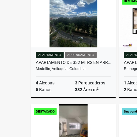
DESTAC
$563.850.000
$1.200.
APARTAMENTO
ARRENDAMIENTO
APART
APARTAMENTO DE 332 MTRS EN ARRIENDO EN EL POBLADO, MEDELLÍN
Medellín, Antioquia, Colombia
Rionegr
4
Alcobas
3
Parqueaderos
1
Alco
2
5
Baños
332
Área m
2
Baño
Arrendamiento
DESTACADO
Suspend
$16.000.000