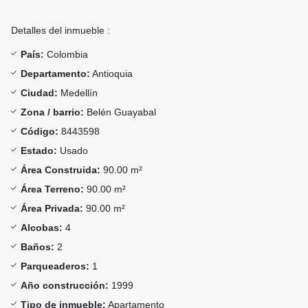
Detalles del inmueble :
País:
Colombia
Departamento:
Antioquia
Ciudad:
Medellín
Zona / barrio:
Belén Guayabal
Código:
8443598
Estado:
Usado
Área Construida:
90.00 m²
Área Terreno:
90.00 m²
Área Privada:
90.00 m²
Alcobas:
4
Baños:
2
Parqueaderos:
1
Año construcción:
1999
Tipo de inmueble:
Apartamento