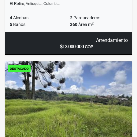
El Retiro, Antioquia, Colombia
4
Alcobas
2
Parqueaderos
2
5
Baños
360
Área m
Arrendamiento
$13.000.000
COP
DESTACADO