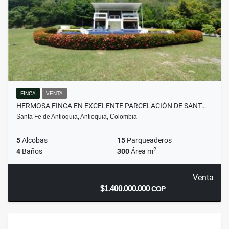
FINCA
VENTA
HERMOSA FINCA EN EXCELENTE PARCELACIÓN DE SANT…
Santa Fe de Antioquia, Antioquia, Colombia
5
Alcobas
15
Parqueaderos
2
4
Baños
300
Área m
Venta
$1.400.000.000
COP