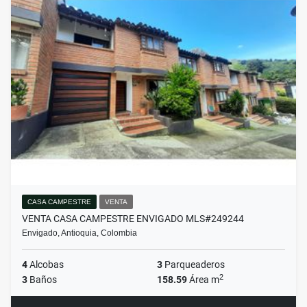
CASA CAMPESTRE
VENTA
VENTA CASA CAMPESTRE ENVIGADO MLS#249244
Envigado, Antioquia, Colombia
4
Alcobas
3
Parqueaderos
2
3
Baños
158.59
Área m