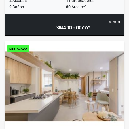
2
Alcobas
1
Parqueaderos
2
2
Baños
80
Área m
Venta
$644.000.000
COP
DESTACADO