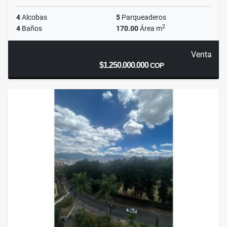
4
Alcobas
5
Parqueaderos
2
4
Baños
170.00
Área m
Venta
$1.250.000.000
COP