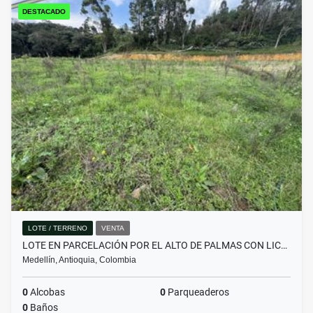
DESTACADO
LOTE / TERRENO
VENTA
LOTE EN PARCELACIÓN POR EL ALTO DE PALMAS CON LIC…
Medellín, Antioquia, Colombia
0
Alcobas
0
Parqueaderos
0
Baños