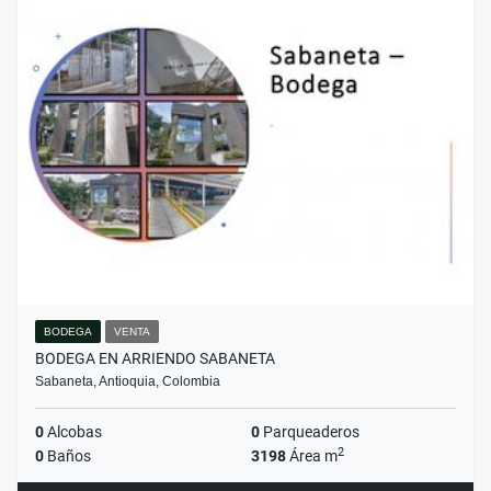
BODEGA
VENTA
BODEGA EN ARRIENDO SABANETA
Sabaneta, Antioquia, Colombia
0
Alcobas
0
Parqueaderos
2
0
Baños
3198
Área m