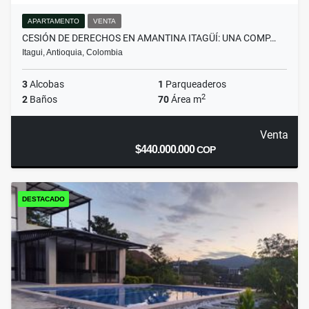
APARTAMENTO
VENTA
CESIÓN DE DERECHOS EN AMANTINA ITAGÜÍ: UNA COMP…
Itagui, Antioquia, Colombia
3
Alcobas
1
Parqueaderos
2
2
Baños
70
Área m
Venta
$440.000.000
COP
DESTACADO