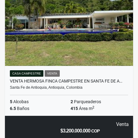
CASA CAMPESTRE
VENTA
VENTA HERMOSA FINCA CAMPESTRE EN SANTA FE DE A…
Santa Fe de Antioquia, Antioquia, Colombia
5
Alcobas
2
Parqueaderos
2
6.5
Baños
415
Área m
Venta
$3.200.000.000
COP