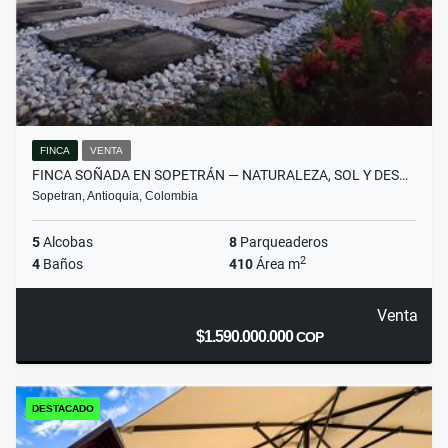
FINCA
VENTA
FINCA SOÑADA EN SOPETRÁN — NATURALEZA, SOL Y DES…
Sopetran, Antioquia, Colombia
5
Alcobas
8
Parqueaderos
2
4
Baños
410
Área m
Venta
$1.590.000.000
COP
DESTACADO