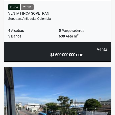
FINCA
VENTA
VENTA FINCA SOPETRAN
Sopetran, Antioquia, Colombia
4
Alcobas
5
Parqueaderos
2
5
Baños
630
Área m
Venta
$1.600.000.000
COP