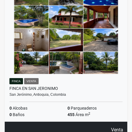
FINCA
VENTA
FINCA EN SAN JERONIMO
San Jerónimo, Antioquia, Colombia
0
Alcobas
0
Parqueaderos
2
0
Baños
455
Área m
Venta