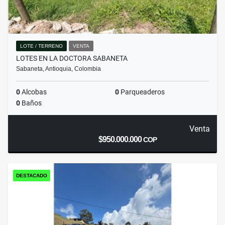
LOTE / TERRENO
VENTA
LOTES EN LA DOCTORA SABANETA
Sabaneta, Antioquia, Colombia
0
Alcobas
0
Parqueaderos
0
Baños
Venta
$950.000.000
COP
DESTACADO