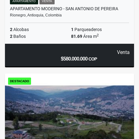
APARTAMENTO
VENTA
APARTAMENTO MODERNO - SAN ANTONIO DE PEREIRA
Rionegro, Antioquia, Colombia
2
Alcobas
1
Parqueaderos
2
2
Baños
81.69
Área m
Venta
$580.000.000
COP
DESTACADO