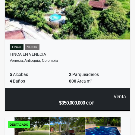
FINCA
VENTA
FINCA EN VENECIA
Venecia, Antioquia, Colombia
5
Alcobas
2
Parqueaderos
2
4
Baños
800
Área m
Venta
$350.000.000
COP
DESTACADO