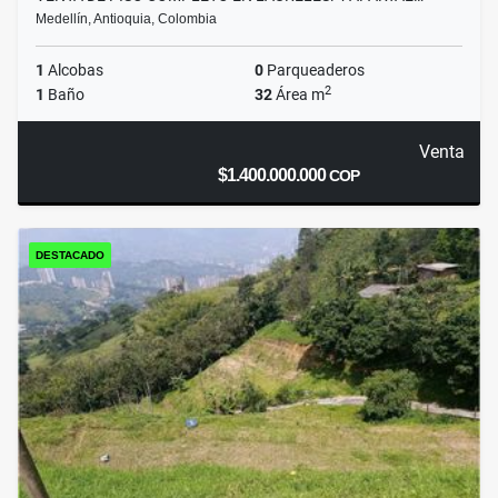
Medellín, Antioquia, Colombia
1
Alcobas
0
Parqueaderos
2
1
Baño
32
Área m
Venta
$1.400.000.000
COP
DESTACADO