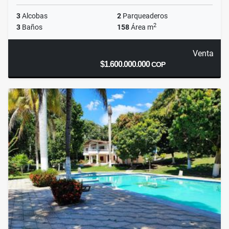
3
Alcobas
2
Parqueaderos
2
3
Baños
158
Área m
Venta
$1.600.000.000
COP