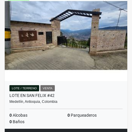
LOTE / TERRENO
VENTA
LOTE EN SAN FELIX #42
Medellín, Antioquia, Colombia
0
Alcobas
0
Parqueaderos
0
Baños