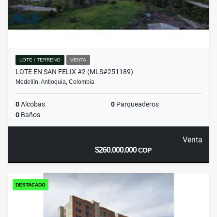
LOTE / TERRENO
VENTA
LOTE EN SAN FELIX #2 (MLS#251189)
Medellín, Antioquia, Colombia
0
Alcobas
0
Parqueaderos
0
Baños
Venta
$260.000.000
COP
DESTACADO