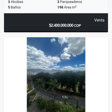
3
Alcobas
3
Parqueaderos
2
5
Baños
198
Área m
Venta
$2.400.000.000
COP