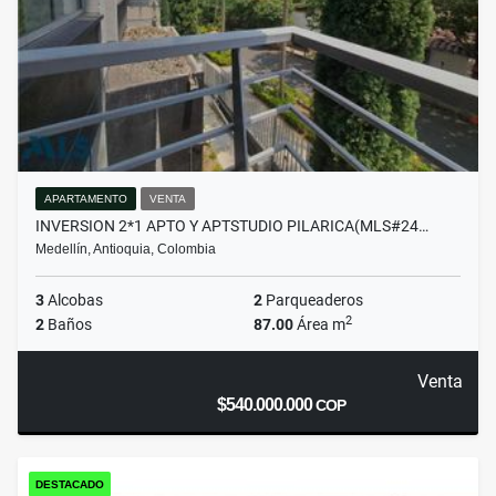
APARTAMENTO
VENTA
INVERSION 2*1 APTO Y APTSTUDIO PILARICA(MLS#24…
Medellín, Antioquia, Colombia
3
Alcobas
2
Parqueaderos
2
2
Baños
87.00
Área m
Venta
$540.000.000
COP
DESTACADO