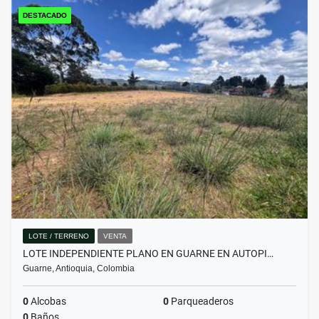
DESTACADO
LOTE / TERRENO
VENTA
LOTE INDEPENDIENTE PLANO EN GUARNE EN AUTOPI…
Guarne, Antioquia, Colombia
0
Alcobas
0
Parqueaderos
0
Baños