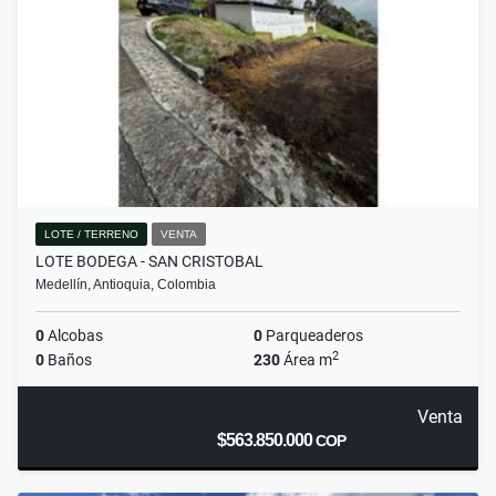
LOTE / TERRENO
VENTA
LOTE BODEGA - SAN CRISTOBAL
Medellín, Antioquia, Colombia
0
Alcobas
0
Parqueaderos
2
0
Baños
230
Área m
Venta
$563.850.000
COP