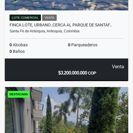
LOTE COMERCIAL
VENTA
FINCA LOTE, URBANO ,CERCA AL PARQUE DE SANTAF…
Santa Fe de Antioquia, Antioquia, Colombia
0
Alcobas
0
Parqueaderos
0
Baños
Venta
$3.200.000.000
COP
DESTACADO