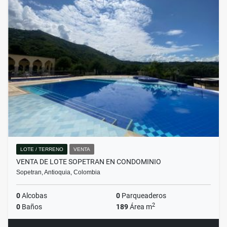
LOTE / TERRENO
VENTA
VENTA DE LOTE SOPETRAN EN CONDOMINIO
Sopetran, Antioquia, Colombia
0
Alcobas
0
Parqueaderos
2
0
Baños
189
Área m