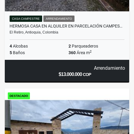
CASA CAMPESTRE
ARRENDAMIENTO
HERMOSA CASA EN ALQUILER EN PARCELACIÓN CAMPES…
El Retiro, Antioquia, Colombia
4
Alcobas
2
Parqueaderos
2
5
Baños
360
Área m
Arrendamiento
$13.000.000
COP
DESTACADO