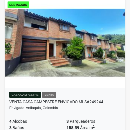
DESTACADO
CASA CAMPESTRE
VENTA
VENTA CASA CAMPESTRE ENVIGADO MLS#249244
Envigado, Antioquia, Colombia
4
Alcobas
3
Parqueaderos
2
3
Baños
158.59
Área m