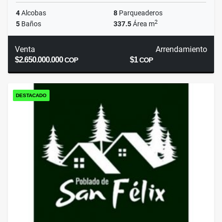
4
Alcobas
8
Parqueaderos
2
5
Baños
337.5
Área m
Venta
Arrendamiento
$2.650.000.000
$1
COP
COP
DESTACADO