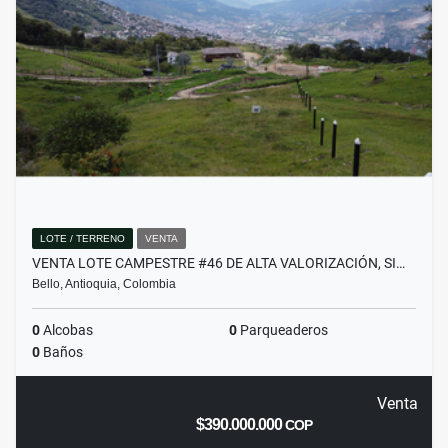
LOTE / TERRENO
VENTA
VENTA LOTE CAMPESTRE #46 DE ALTA VALORIZACIÓN, SI…
Bello, Antioquia, Colombia
0
Alcobas
0
Parqueaderos
0
Baños
Venta
$390.000.000
COP