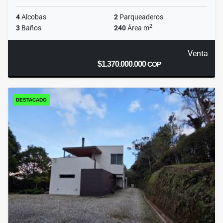
4
Alcobas
2
Parqueaderos
2
3
Baños
240
Área m
Venta
$1.370.000.000
COP
DESTACADO