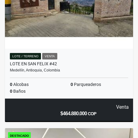
LOTE / TERRENO
VENTA
LOTE EN SAN FELIX #42
Medellín, Antioquia, Colombia
0
Alcobas
0
Parqueaderos
0
Baños
Venta
$464.880.000
COP
DESTACADO