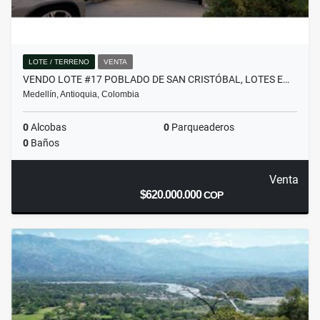
LOTE / TERRENO
VENTA
VENDO LOTE #17 POBLADO DE SAN CRISTÓBAL, LOTES E…
Medellín, Antioquia, Colombia
0
Alcobas
0
Parqueaderos
0
Baños
Venta
$620.000.000
COP