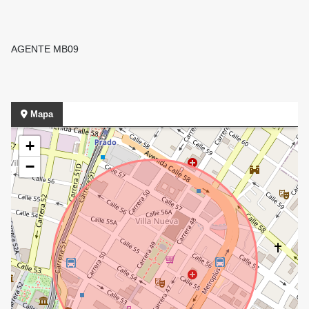
AGENTE MB09
Mapa
+
−