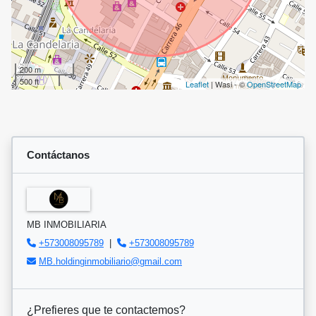
200 m
500 ft
Leaflet
| Wasi - ©
OpenStreetMap
Contáctanos
MB INMOBILIARIA
+573008095789
|
+573008095789
MB.holdinginmobiliario@gmail.com
¿Prefieres que te contactemos?