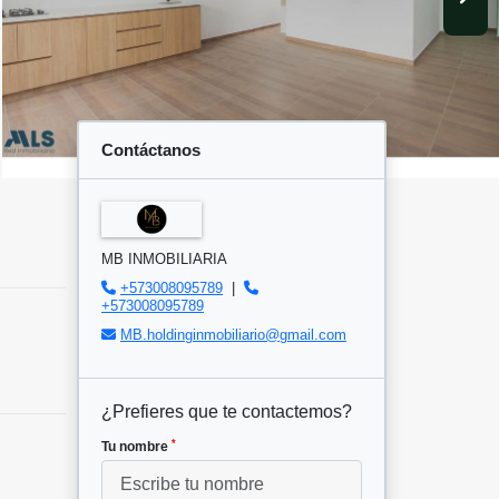
Contáctanos
MB INMOBILIARIA
+573008095789
|
+573008095789
MB.holdinginmobiliario@gmail.com
¿Prefieres que te contactemos?
*
Tu nombre