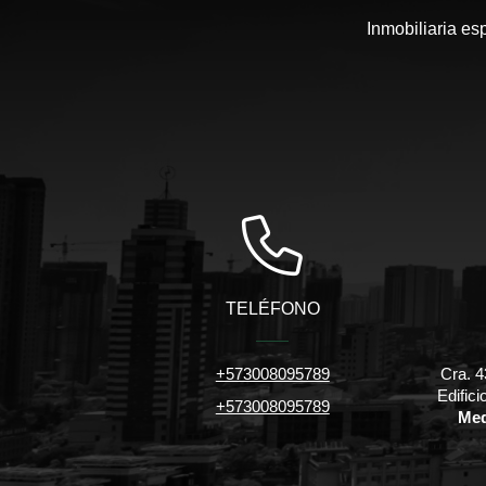
Inmobiliaria es
TELÉFONO
+573008095789
Cra. 4
Edific
+573008095789
Med