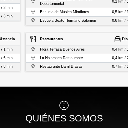
0,1 km / 
Departamental
 / 3 min
Escuela de Música Miraflores
0,5 km / 
 / 3 min
Escuela Beato Hermano Salomón
0,8 km / 
Distancia
Restaurantes
Dis
 / 1 min
Flora Terraza Buenos Aires
0,4 km / 
 / 6 min
La Hojarasca Restaurante
0,4 km / 
 / 8 min
Restaurante Barril Brasas
0,7 km / 
QUIÉNES SOMOS