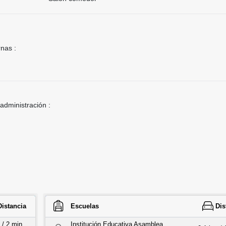
rnas :
 administración :
Distancia
Escuelas
Dis
 / 2 min
Institución Educativa Asamblea