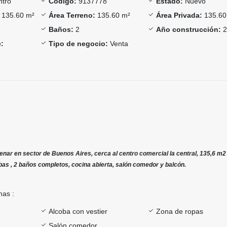
tro
Código:
9137778
Estado:
Nuevo
135.60 m²
Área Terreno:
135.60 m²
Área Privada:
135.60
Baños:
2
Año construcción:
2
:
Tipo de negocio:
Venta
nar en sector de Buenos Aires, cerca al centro comercial la central, 135,6 m2 
obas , 2 baños completos, cocina abierta, salón comedor y balcón.
nas :
Alcoba con vestier
Zona de ropas
Salón comedor