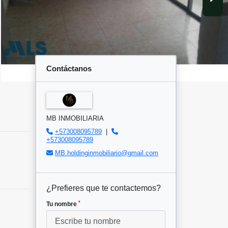
Contáctanos
MB INMOBILIARIA
+573008095789
|
+573008095789
MB.holdinginmobiliario@gmail.com
¿Prefieres que te contactemos?
*
Tu nombre