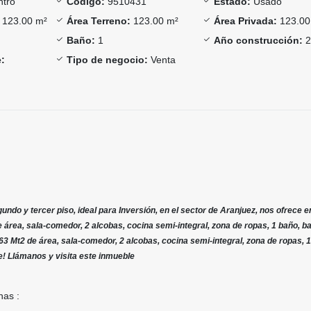
tro
Código:
9510431
Estado:
Usado
123.00 m²
Área Terreno:
123.00 m²
Área Privada:
123.00
Baño:
1
Año construcción:
2
:
Tipo de negocio:
Venta
ndo y tercer piso, ideal para Inversión, en el sector de Aranjuez, nos ofrece e
 área, sala-comedor, 2 alcobas, cocina semi-integral, zona de ropas, 1 baño, ba
63 Mt2 de área, sala-comedor, 2 alcobas, cocina semi-integral, zona de ropas, 1
e! Llámanos y visita este inmueble
nas :