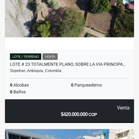
LOTE / TERRENO
VENTA
LOTE # 23 TOTALMENTE PLANO, SOBRE LA VIA PRINCIPA…
Sopetran, Antioquia, Colombia
0
Alcobas
0
Parqueaderos
0
Baños
Venta
$420.000.000
COP