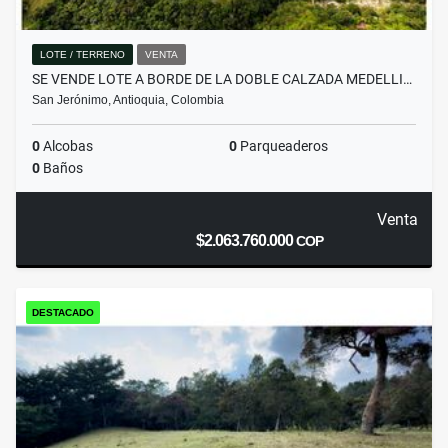
LOTE / TERRENO
VENTA
SE VENDE LOTE A BORDE DE LA DOBLE CALZADA MEDELLI…
San Jerónimo, Antioquia, Colombia
0
Alcobas
0
Parqueaderos
0
Baños
Venta
$2.063.760.000
COP
DESTACADO