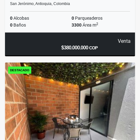
San Jerónimo, Antioquia, Colombia
0
Alcobas
0
Parqueaderos
2
0
Baños
3300
Área m
Venta
$380.000.000
COP
DESTACADO