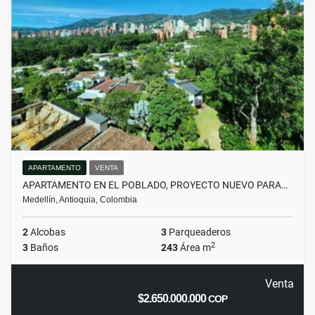
APARTAMENTO
VENTA
APARTAMENTO EN EL POBLADO, PROYECTO NUEVO PARA…
Medellín, Antioquia, Colombia
2
Alcobas
3
Parqueaderos
2
3
Baños
243
Área m
Venta
$2.650.000.000
COP