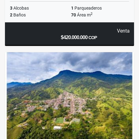
3
Alcobas
1
Parqueaderos
2
2
Baños
70
Área m
Venta
$420.000.000
COP