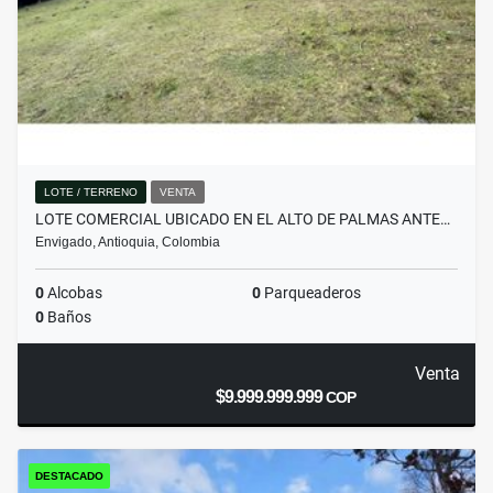
LOTE / TERRENO
VENTA
LOTE COMERCIAL UBICADO EN EL ALTO DE PALMAS ANTE…
Envigado, Antioquia, Colombia
0
Alcobas
0
Parqueaderos
0
Baños
Venta
$9.999.999.999
COP
DESTACADO