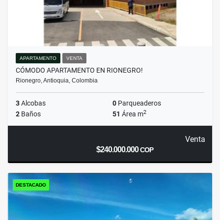
APARTAMENTO
VENTA
CÓMODO APARTAMENTO EN RIONEGRO!
Rionegro, Antioquia, Colombia
3
Alcobas
0
Parqueaderos
2
2
Baños
51
Área m
Venta
$240.000.000
COP
DESTACADO