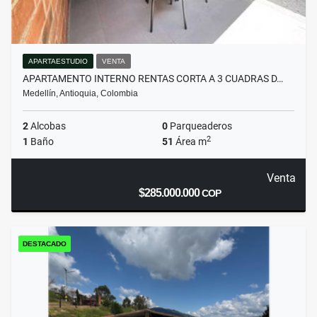
APARTAESTUDIO
VENTA
APARTAMENTO INTERNO RENTAS CORTA A 3 CUADRAS D…
Medellín, Antioquia, Colombia
2
Alcobas
0
Parqueaderos
2
1
Baño
51
Área m
Venta
$285.000.000
COP
DESTACADO