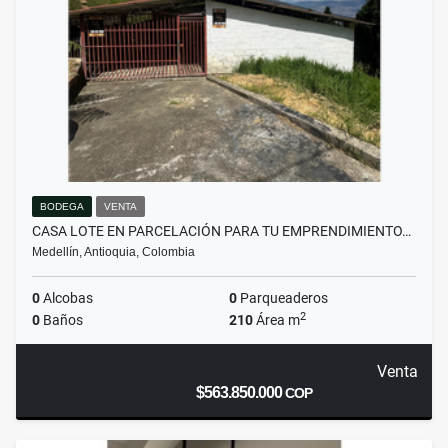
BODEGA
VENTA
CASA LOTE EN PARCELACIÓN PARA TU EMPRENDIMIENTO…
Medellín, Antioquia, Colombia
0
Alcobas
0
Parqueaderos
2
0
Baños
210
Área m
Venta
$563.850.000
COP