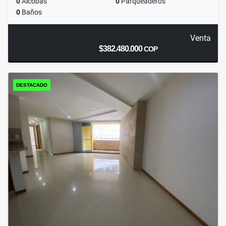
0
Alcobas
0
Parqueaderos
0
Baños
Venta
$382.480.000
COP
DESTACADO