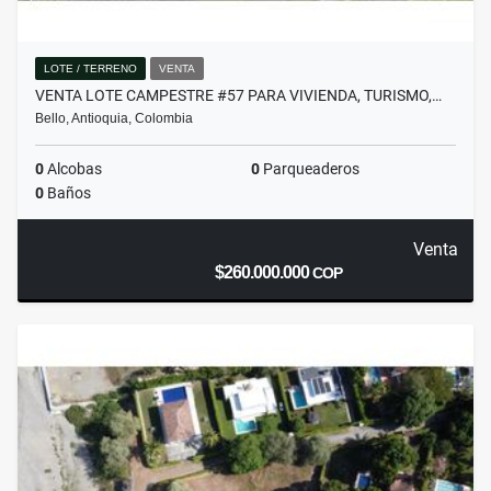
LOTE / TERRENO
VENTA
VENTA LOTE CAMPESTRE #57 PARA VIVIENDA, TURISMO,…
Bello, Antioquia, Colombia
0
Alcobas
0
Parqueaderos
0
Baños
Venta
$260.000.000
COP