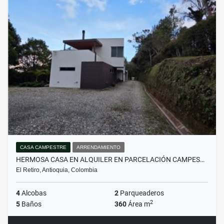
CASA CAMPESTRE
ARRENDAMIENTO
HERMOSA CASA EN ALQUILER EN PARCELACIÓN CAMPES…
El Retiro, Antioquia, Colombia
4
Alcobas
2
Parqueaderos
2
5
Baños
360
Área m