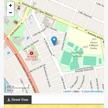
+
−
200 m
500 ft
Leaflet
| Wasi - ©
OpenStreetMap
Street View