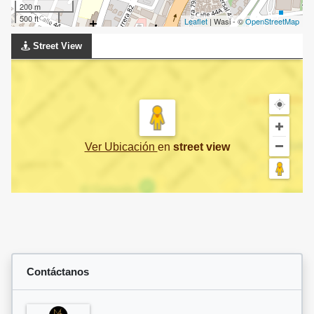
200 m
500 ft
Leaflet
| Wasi - ©
OpenStreetMap
Street View
Ver Ubicación
en
street view
Contáctanos