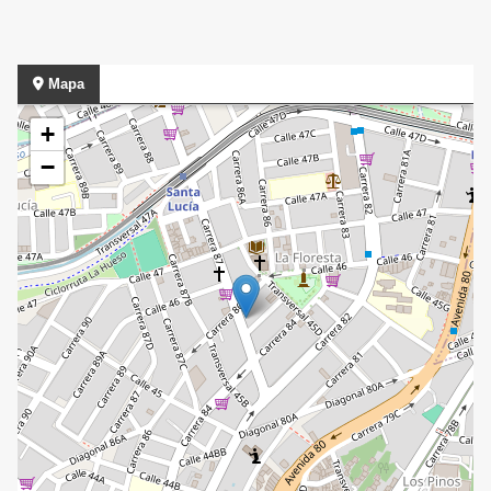
Mapa
+
−