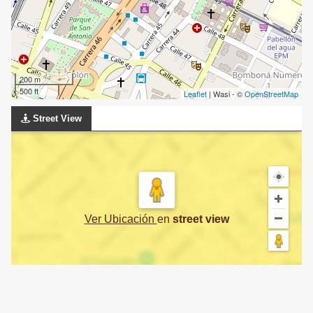
200 m
500 ft
Leaflet
| Wasi - ©
OpenStreetMap
Street View
Ver Ubicación
en
street view