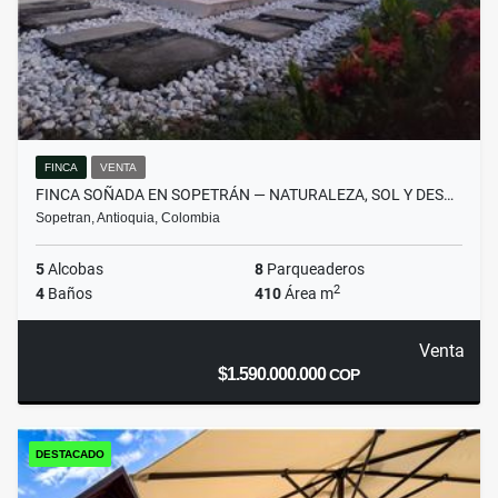
FINCA
VENTA
FINCA SOÑADA EN SOPETRÁN — NATURALEZA, SOL Y DES…
Sopetran, Antioquia, Colombia
5
Alcobas
8
Parqueaderos
2
4
Baños
410
Área m
Venta
$1.590.000.000
COP
DESTACADO