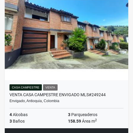
CASA CAMPESTRE
VENTA
VENTA CASA CAMPESTRE ENVIGADO MLS#249244
Envigado, Antioquia, Colombia
4
Alcobas
3
Parqueaderos
2
3
Baños
158.59
Área m