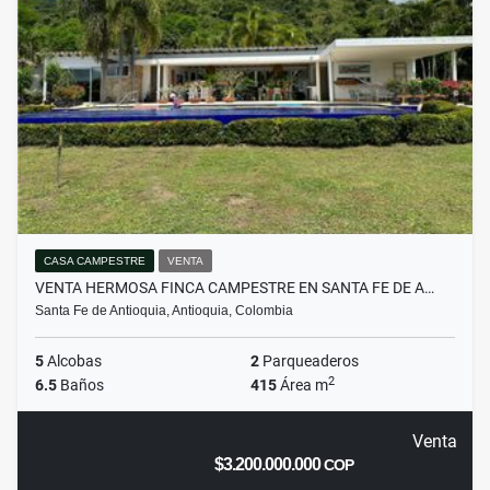
CASA CAMPESTRE
VENTA
VENTA HERMOSA FINCA CAMPESTRE EN SANTA FE DE A…
Santa Fe de Antioquia, Antioquia, Colombia
5
Alcobas
2
Parqueaderos
2
6.5
Baños
415
Área m
Venta
$3.200.000.000
COP