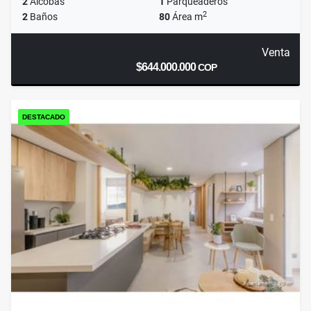
2
Alcobas
1
Parqueaderos
2
2
Baños
80
Área m
Venta
$644.000.000
COP
DESTACADO