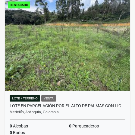
DESTACADO
LOTE / TERRENO
VENTA
LOTE EN PARCELACIÓN POR EL ALTO DE PALMAS CON LIC…
Medellín, Antioquia, Colombia
0
Alcobas
0
Parqueaderos
0
Baños