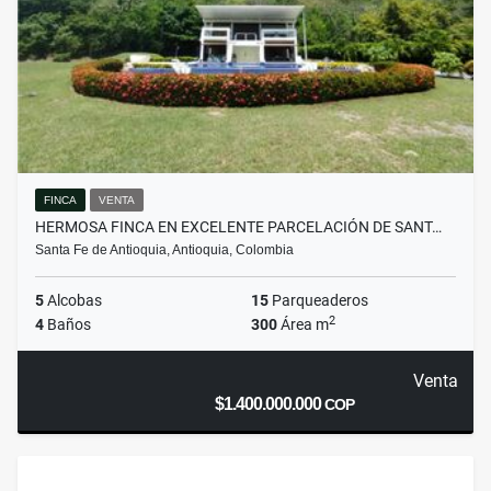
FINCA
VENTA
HERMOSA FINCA EN EXCELENTE PARCELACIÓN DE SANT…
Santa Fe de Antioquia, Antioquia, Colombia
5
Alcobas
15
Parqueaderos
2
4
Baños
300
Área m
Venta
$1.400.000.000
COP