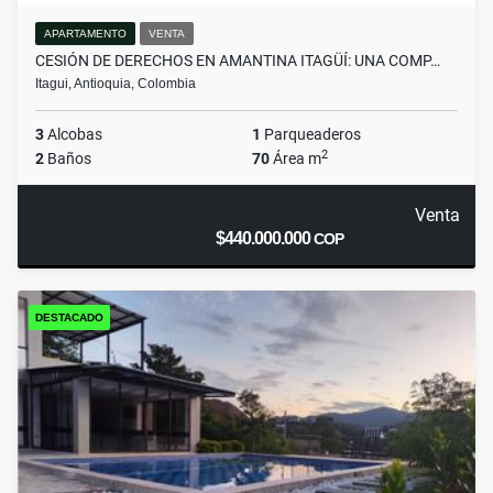
APARTAMENTO
VENTA
CESIÓN DE DERECHOS EN AMANTINA ITAGÜÍ: UNA COMP…
Itagui, Antioquia, Colombia
3
Alcobas
1
Parqueaderos
2
2
Baños
70
Área m
Venta
$440.000.000
COP
DESTACADO