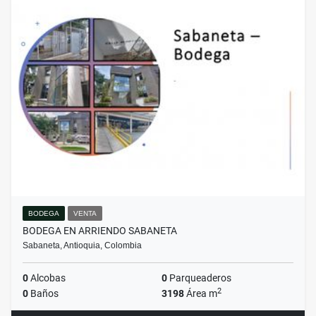
BODEGA
VENTA
BODEGA EN ARRIENDO SABANETA
Sabaneta, Antioquia, Colombia
0
Alcobas
0
Parqueaderos
2
0
Baños
3198
Área m