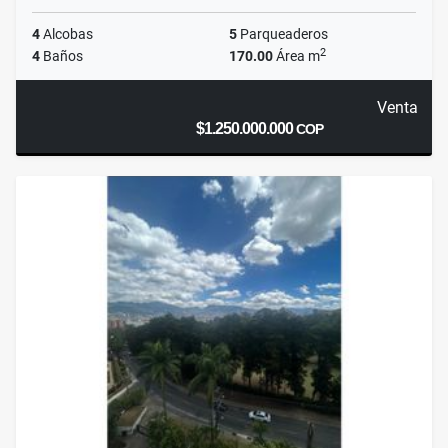
4
Alcobas
5
Parqueaderos
2
4
Baños
170.00
Área m
Venta
$1.250.000.000
COP