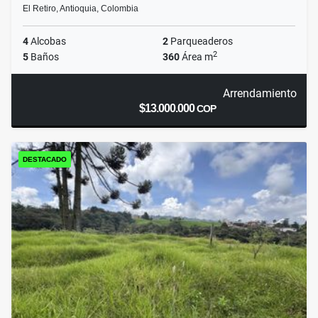
El Retiro, Antioquia, Colombia
4
Alcobas
2
Parqueaderos
2
5
Baños
360
Área m
Arrendamiento
$13.000.000
COP
DESTACADO