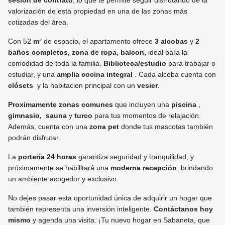
sesión de contrato
, lo que te permite seguir disfrutando de la
valorización de esta propiedad en una de las zonas más
cotizadas del área.
Con 52
m²
de espacio, el apartamento ofrece
3 alcobas
y
2
baños completos, zona de ropa
,
balcon,
ideal para la
comodidad de toda la familia.
Biblioteca/estudio
para trabajar o
estudiar, y una
amplia cocina integral
. Cada alcoba cuenta con
clósets
y la habitacion principal con un
vesier
.
Proximamente zonas comunes
que incluyen una
piscina
,
gimnasio,
sauna
y
turco
para tus momentos de relajación.
Además, cuenta con una
zona pet
donde tus mascotas también
podrán disfrutar.
La
portería 24 horas
garantiza seguridad y tranquilidad, y
próximamente se habilitará una
moderna recepción
, brindando
un ambiente acogedor y exclusivo.
No dejes pasar esta oportunidad única de adquirir un hogar que
también representa una inversión inteligente.
Contáctanos hoy
mismo
y agenda una visita. ¡Tu nuevo hogar en Sabaneta, que