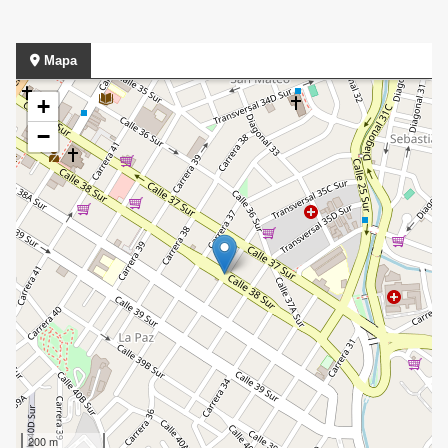
Mapa
+
−
200 m