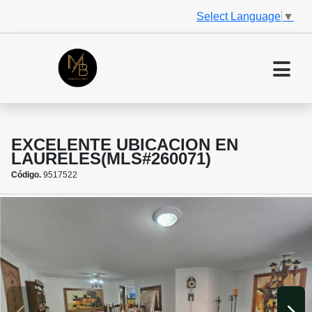
Select Language
▼
EXCELENTE UBICACION EN
LAURELES(MLS#260071)
Código.
9517522