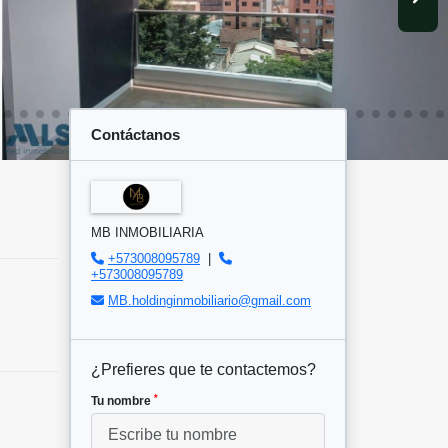
Contáctanos
MB INMOBILIARIA
+573008095789
|
+573008095789
MB.holdinginmobiliario@gmail.com
¿Prefieres que te contactemos?
*
Tu nombre