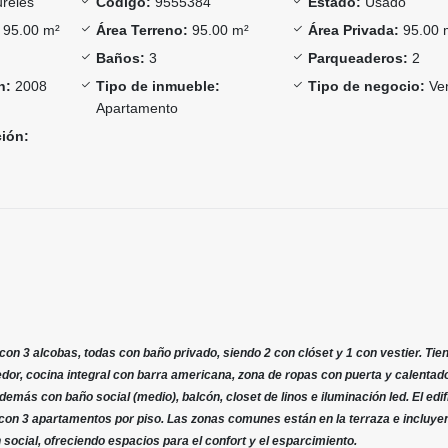
reles
Código:
9555384
Estado:
Usado
95.00 m²
Área Terreno:
95.00 m²
Área Privada:
95.00 
Baños:
3
Parqueaderos:
2
n:
2008
Tipo de inmueble:
Tipo de negocio:
Ve
Apartamento
ción:
on 3 alcobas, todas con baño privado, siendo 2 con clóset y 1 con vestier. Tie
dor, cocina integral con barra americana, zona de ropas con puerta y calentad
más con baño social (medio), balcón, closet de linos e iluminación led. El edifi
e con 3 apartamentos por piso. Las zonas comunes están en la terraza e incluyen
 social, ofreciendo espacios para el confort y el esparcimiento.