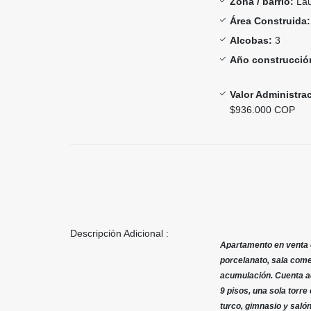
Zona / barrio:
Lau
Área Construida:
Alcobas:
3
Año construcció
Valor Administra
$936.000 COP
Descripción Adicional :
Apartamento en venta c
porcelanato, sala come
acumulación. Cuenta ade
9 pisos, una sola torr
turco, gimnasio y salón