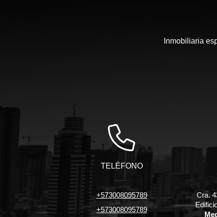
Inmobiliaria es
TELÉFONO
+573008095789
Cra. 4
Edific
+573008095789
Med