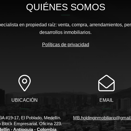
QUIÉNES SOMOS
pecialista en propiedad raíz: venta, compra, arrendamientos, pe
desarrollos inmobiliarios.
Políticas de privacidad
UBICACIÓN
EMAIL
3A #19-17, El Poblado, Medellín.
MB.holdinginmobiliario@gmai
io Block Empresarial. Oficina 223.
ellín - Antioquia - Colombia