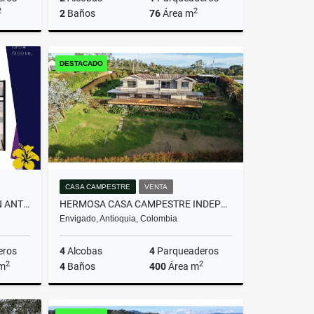
2
2
2
Baños
76
Área m
miento
Venta
DESTACADO
$607.200.000
CASA CAMPESTRE
VENTA
APARTAMENTO MODERNO - SAN ANTONIO DE PEREIRA
HERMOSA CASA CAMPESTRE INDEPENDIENTE EN EL ALTO DE LAS PALMAS
Envigado, Antioquia, Colombia
eros
4
Alcobas
4
Parqueaderos
2
2
 m
4
Baños
400
Área m
Venta
Venta