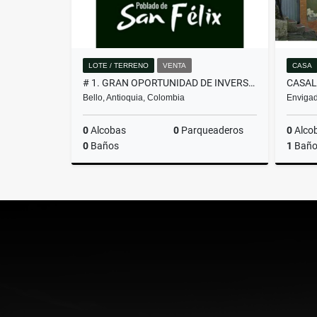
LOTE / TERRENO
VENTA
CASA
# 1. GRAN OPORTUNIDAD DE INVERSIÓN, LOTE EN VENTA EN SAN FÉLIX
Bello, Antioquia, Colombia
Envigad
0
Alcobas
0
Parqueaderos
0
Alco
0
Baños
1
Bañ
Venta
$260.000.000