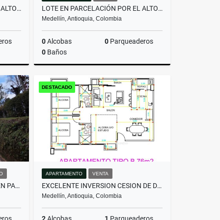
LOTE EN PARCELACIÓN POR EL ALTO DE PALMAS CON LICENCIA
LOTE EN PARCELACIÓN POR EL ALTO DE PALMAS CON LICENCIA
Medellín, Antioquia, Colombia
eros
0
Alcobas
0
Parqueaderos
0
Baños
Venta
Venta
DESTACADO
$800.000.000
O
APARTAMENTO
VENTA
HERMOSA CASA EN ALQUILER EN PARCELACIÓN CAMPESTRE EN EL RETIRO
EXCELENTE INVERSION CESION DE DERECHOS ACABADO MODERNO -FLORESTA
Medellín, Antioquia, Colombia
eros
2
Alcobas
1
Parqueaderos