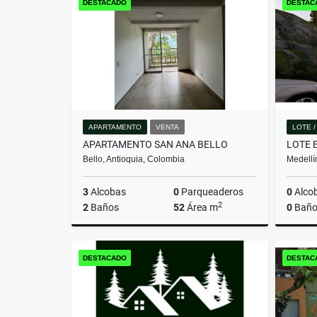
DESTACADO
DESTAC
$699.360.000
APARTAMENTO
VENTA
LOTE 
APARTAMENTO SAN ANA BELLO
Bello, Antioquia, Colombia
Medellí
3
Alcobas
0
Parqueaderos
0
Alco
2
2
Baños
52
Área m
0
Baño
Venta
DESTACADO
DESTAC
$280.000.000.000