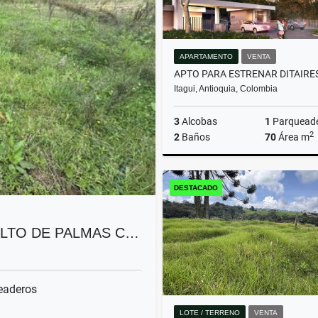
APARTAMENTO
VENTA
Itagui, Antioquia, Colombia
3
Alcobas
1
Parquead
2
2
Baños
70
Área m
DESTACADO
$550.000.000
ALTO DE PALMAS C…
eaderos
LOTE / TERRENO
VENTA