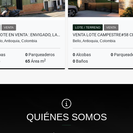
VENTA
LOTE / TERRENO
VENTA
CASALOTE EN VENTA : ENVIGADO, LA SEBASTIANA
o, Antioquia, Colombia
Bello, Antioquia, Colombia
bas
0
Parqueaderos
0
Alcobas
0
Parquead
2
o
65
Área m
0
Baños
Venta
$430.000.000
$382.480.000
QUIÉNES SOMOS