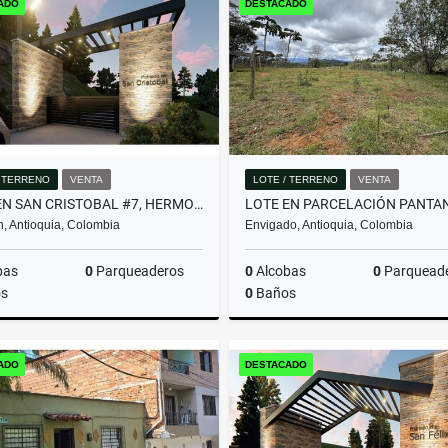
ADO
DESTACADO
$3.950.000.000
$580.000.000
/ TERRENO
VENTA
LOTE / TERRENO
VENTA
LOTE EN SAN CRISTOBAL #7, HERMOSA VISTA PANORAMICA EN PARCELACION
n, Antioquia, Colombia
Envigado, Antioquia, Colombia
bas
0
Parqueaderos
0
Alcobas
0
Parquead
s
0
Baños
Venta
ADO
DESTACADO
$357.480.000
$2.000.000.000