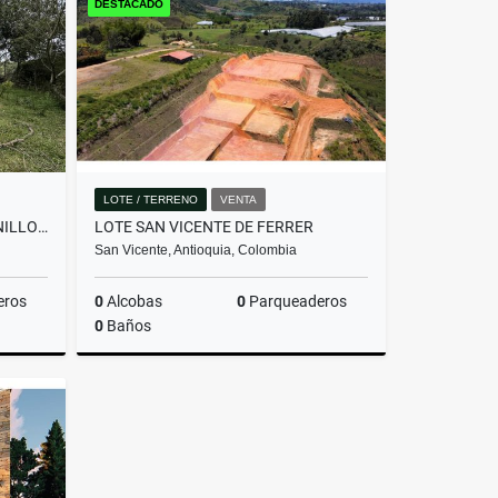
DESTACADO
$2.800.000.000
LOTE / TERRENO
VENTA
LOTE EN PARCELACIÓN PANTANILLO ENVIGADO ALTOS DE LA MANUELA
LOTE SAN VICENTE DE FERRER
San Vicente, Antioquia, Colombia
eros
0
Alcobas
0
Parqueaderos
0
Baños
Venta
Venta
$205.000.000