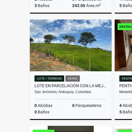
2
3
Baños
243.00
Área m
5
Baño
Venta
DESTAC
$2.650.000.000
LOTE / TERRENO
VENTA
PENTH
LOTE EN PARCELACIÓN CON LA MEJOR VISTA DEL SECTOR
San Jerónimo, Antioquia, Colombia
Medellí
0
Alcobas
0
Parqueaderos
4
Alco
0
Baños
5
Baño
Venta