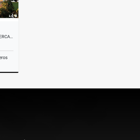
VENTA LOTE CAMPESTRE#58 CERCA A MEDELLÍN, VISTA PANORÁMICA SIN PEAJE
eros
Venta