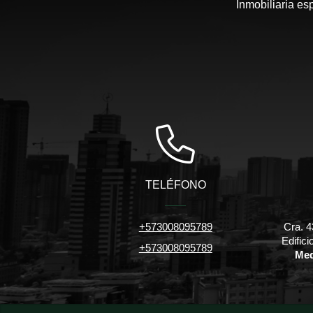
Inmobiliaria es
TELÉFONO
+573008095789
Cra. 4
Edific
+573008095789
Med