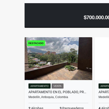
$700.000.0
DESTACADO
APARTAMENTO
VENTA
APART
APARTAMENTO EN EL POBLADO, PROYECTO NUEVO PARA DIS...(MLS#259674)
Medellín, Antioquia, Colombia
Medellí
2
Alcobas
3
Parqueaderos
4
Alco