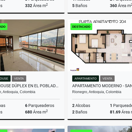
2
s
332
Área m
5
Baños
360
Área m
Arrendamiento
Arrenda
ADO
DESTACADO
$16.000.000
$13.000.000
OUSE
VENTA
APARTAMENTO
VENTA
PENTHOUSE DÚPLEX EN EL POBLADO: VISTAS, ESPACIOS Y EXCLUSIVIDAD.
n, Antioquia, Colombia
Rionegro, Antioquia, Colombia
bas
6
Parqueaderos
2
Alcobas
1
Parquead
2
s
680
Área m
2
Baños
81.69
Área
Venta