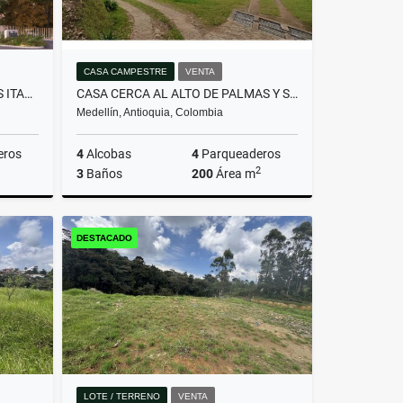
CASA CAMPESTRE
VENTA
APTO PARA ESTRENAR DITAIRES ITAGUI
CASA CERCA AL ALTO DE PALMAS Y SANTA ELENA
Medellín, Antioquia, Colombia
eros
4
Alcobas
4
Parqueaderos
2
3
Baños
200
Área m
Venta
Venta
DESTACADO
$1.200.000.000
LOTE / TERRENO
VENTA