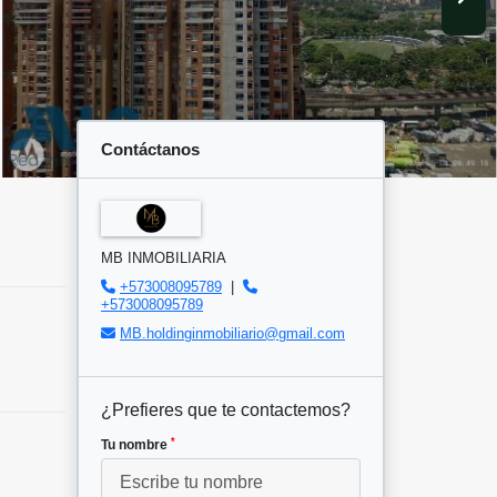
Contáctanos
MB INMOBILIARIA
+573008095789
|
+573008095789
MB.holdinginmobiliario@gmail.com
¿Prefieres que te contactemos?
*
Tu nombre