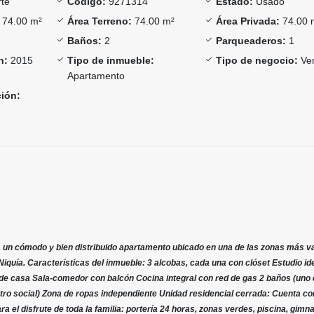
te
Código:
9271314
Estado:
Usado
74.00 m²
Área Terreno:
74.00 m²
Área Privada:
74.00 
Baños:
2
Parqueaderos:
1
n:
2015
Tipo de inmueble:
Tipo de negocio:
Ve
Apartamento
ción:
a un cómodo y bien distribuido apartamento ubicado en una de las zonas más v
Niquía. Características del inmueble: 3 alcobas, cada una con clóset Estudio id
sde casa Sala-comedor con balcón Cocina integral con red de gas 2 baños (uno 
 otro social) Zona de ropas independiente Unidad residencial cerrada: Cuenta c
el disfrute de toda la familia: portería 24 horas, zonas verdes, piscina, gimna