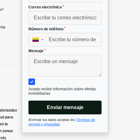
*
Correo electrónico
m²
nta
*
Número de teléfono
▼
*
Mensaje
Acepto recibir información sobre ofertas
inmobiliarias
Enviar mensaje
alorizadas
eal para
Al enviar tus datos aceptas los
Términos de
en la
servicio y privacidad
on zonas
sio,