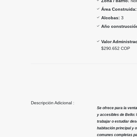
Zona / barrio:
Nor
Área Construida:
Alcobas:
3
Año construcció
Valor Administra
$290.652 COP
Descripción Adicional :
Se ofrece para la vent
y accesibles de Bello: 
trabajar o estudiar de
habitación principal y
comunes completas para 