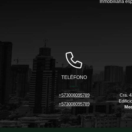
Inmobiliaria es
TELÉFONO
+573008095789
Cra. 4
Edific
+573008095789
Med