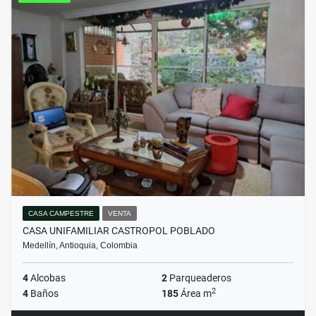
CASA CAMPESTRE
VENTA
CASA UNIFAMILIAR CASTROPOL POBLADO
Medellín, Antioquia, Colombia
4
Alcobas
2
Parqueaderos
2
4
Baños
185
Área m