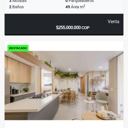
3
Alcobas
0
Parqueaderos
2
2
Baños
49
Área m
Venta
$255.000.000
COP
DESTACADO