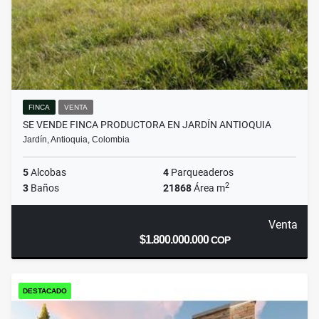
FINCA
VENTA
SE VENDE FINCA PRODUCTORA EN JARDÍN ANTIOQUIA
Jardín, Antioquia, Colombia
5
Alcobas
4
Parqueaderos
2
3
Baños
21868
Área m
Venta
$1.800.000.000
COP
DESTACADO