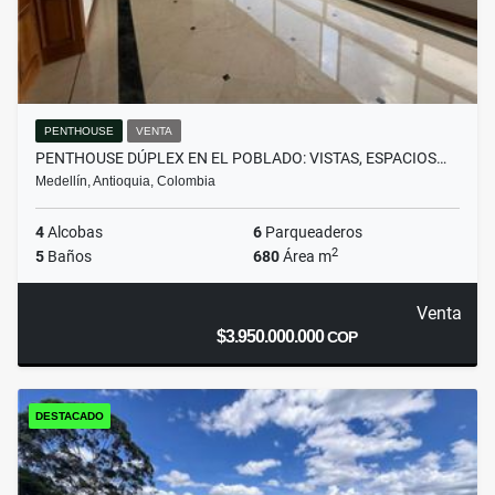
PENTHOUSE
VENTA
PENTHOUSE DÚPLEX EN EL POBLADO: VISTAS, ESPACIOS…
Medellín, Antioquia, Colombia
4
Alcobas
6
Parqueaderos
2
5
Baños
680
Área m
Venta
$3.950.000.000
COP
DESTACADO