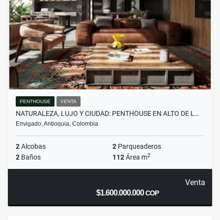
PENTHOUSE
VENTA
NATURALEZA, LUJO Y CIUDAD: PENTHOUSE EN ALTO DE L…
Envigado, Antioquia, Colombia
2
Alcobas
2
Parqueaderos
2
2
Baños
112
Área m
Venta
$1.600.000.000
COP