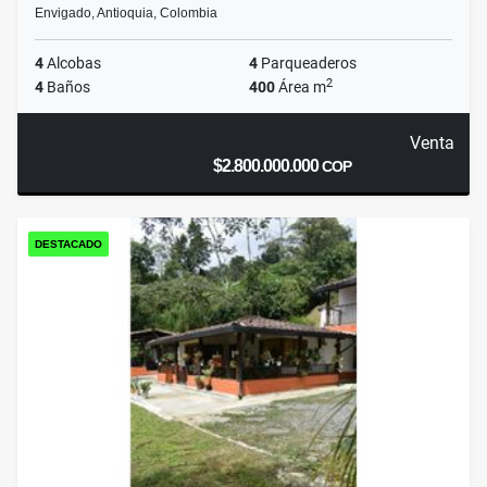
Envigado, Antioquia, Colombia
4
Alcobas
4
Parqueaderos
2
4
Baños
400
Área m
Venta
$2.800.000.000
COP
DESTACADO