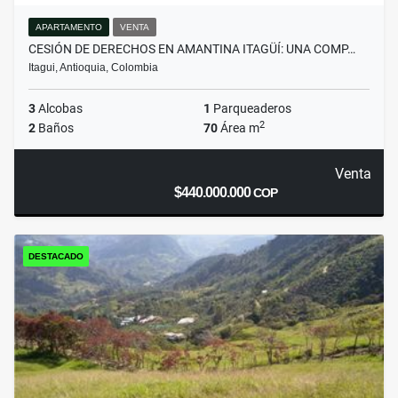
APARTAMENTO
VENTA
CESIÓN DE DERECHOS EN AMANTINA ITAGÜÍ: UNA COMP…
Itagui, Antioquia, Colombia
3
Alcobas
1
Parqueaderos
2
2
Baños
70
Área m
Venta
$440.000.000
COP
DESTACADO