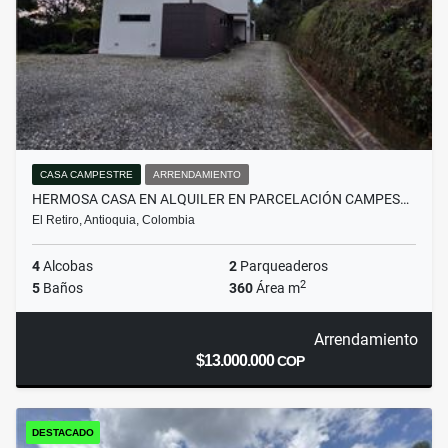
CASA CAMPESTRE
ARRENDAMIENTO
HERMOSA CASA EN ALQUILER EN PARCELACIÓN CAMPES…
El Retiro, Antioquia, Colombia
4
Alcobas
2
Parqueaderos
2
5
Baños
360
Área m
Arrendamiento
$13.000.000
COP
DESTACADO