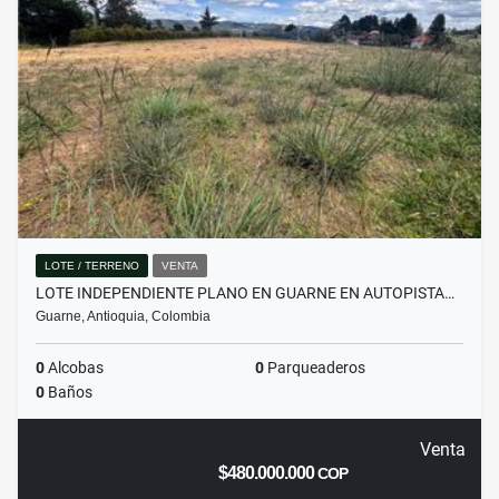
LOTE / TERRENO
VENTA
LOTE INDEPENDIENTE PLANO EN GUARNE EN AUTOPISTA…
Guarne, Antioquia, Colombia
0
Alcobas
0
Parqueaderos
0
Baños
Venta
$480.000.000
COP