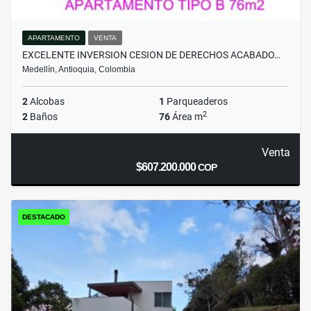
APARTAMENTO
VENTA
EXCELENTE INVERSION CESION DE DERECHOS ACABADO…
Medellín, Antioquia, Colombia
2
Alcobas
1
Parqueaderos
2
2
Baños
76
Área m
Venta
$607.200.000
COP
DESTACADO