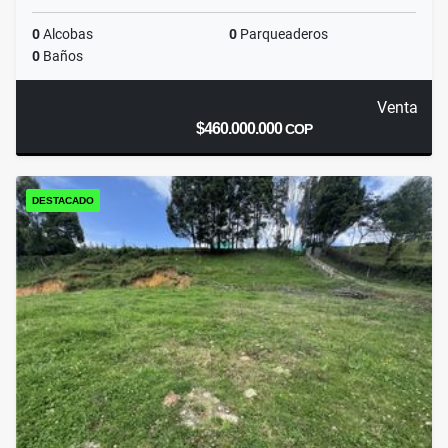
0
Alcobas
0
Parqueaderos
0
Baños
Venta
$460.000.000
COP
DESTACADO