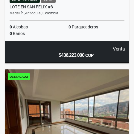
LOTE EN SAN FELIX #8
Medellín, Antioquia, Colombia
0
Alcobas
0
Parqueaderos
0
Baños
Venta
$436.223.000
COP
DESTACADO