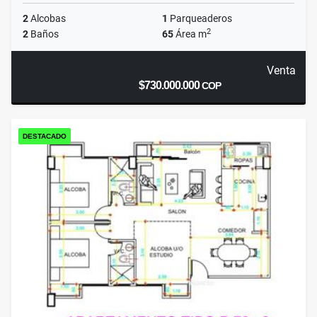
2
Alcobas
1
Parqueaderos
2
2
Baños
65
Área m
Venta
$730.000.000
COP
DESTACADO