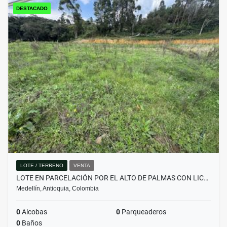
DESTACADO
LOTE / TERRENO
VENTA
LOTE EN PARCELACIÓN POR EL ALTO DE PALMAS CON LIC…
Medellín, Antioquia, Colombia
0
Alcobas
0
Parqueaderos
0
Baños