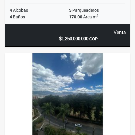
4
Alcobas
5
Parqueaderos
2
4
Baños
170.00
Área m
Venta
$1.250.000.000
COP