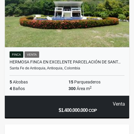
FINCA
VENTA
HERMOSA FINCA EN EXCELENTE PARCELACIÓN DE SANT…
Santa Fe de Antioquia, Antioquia, Colombia
5
Alcobas
15
Parqueaderos
2
4
Baños
300
Área m
Venta
$1.400.000.000
COP