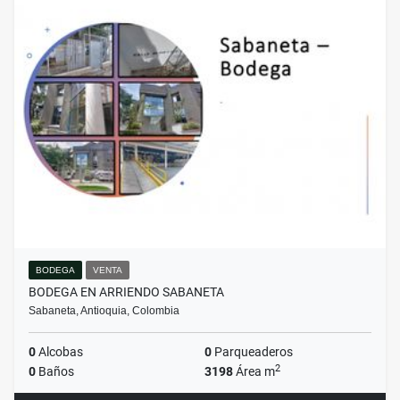
BODEGA
VENTA
BODEGA EN ARRIENDO SABANETA
Sabaneta, Antioquia, Colombia
0
Alcobas
0
Parqueaderos
2
0
Baños
3198
Área m