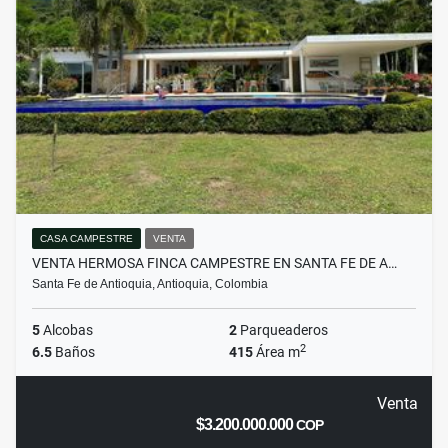
CASA CAMPESTRE
VENTA
VENTA HERMOSA FINCA CAMPESTRE EN SANTA FE DE A…
Santa Fe de Antioquia, Antioquia, Colombia
5
Alcobas
2
Parqueaderos
2
6.5
Baños
415
Área m
Venta
$3.200.000.000
COP