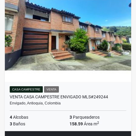
CASA CAMPESTRE
VENTA
VENTA CASA CAMPESTRE ENVIGADO MLS#249244
Envigado, Antioquia, Colombia
4
Alcobas
3
Parqueaderos
2
3
Baños
158.59
Área m