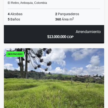
El Retiro, Antioquia, Colombia
4
Alcobas
2
Parqueaderos
2
5
Baños
360
Área m
Arrendamiento
$13.000.000
COP
DESTACADO