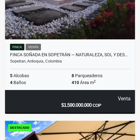
FINCA
VENTA
FINCA SOÑADA EN SOPETRÁN — NATURALEZA, SOL Y DES…
Sopetran, Antioquia, Colombia
5
Alcobas
8
Parqueaderos
2
4
Baños
410
Área m
Venta
$1.590.000.000
COP
DESTACADO