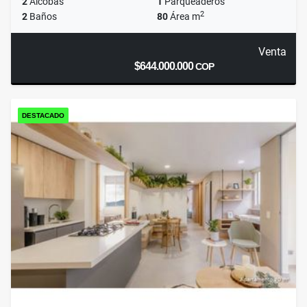
2
Alcobas
1
Parqueaderos
2
2
Baños
80
Área m
Venta
$644.000.000
COP
DESTACADO