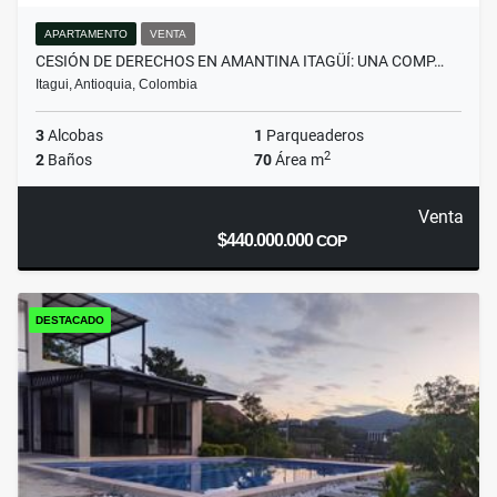
APARTAMENTO
VENTA
CESIÓN DE DERECHOS EN AMANTINA ITAGÜÍ: UNA COMP…
Itagui, Antioquia, Colombia
3
Alcobas
1
Parqueaderos
2
2
Baños
70
Área m
Venta
$440.000.000
COP
DESTACADO