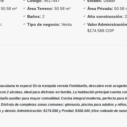
te
Código:
9517547
Estado:
Usado
50.58 m²
Área Terreno:
50.58 m²
Área Privada:
50.58 
Baños:
2
Año construcción:
2
:
Tipo de negocio:
Venta
Valor Administración
$174.588 COP
acabana te espera! En la tranquila vereda Fontidueño, descubre este acogedo
n 2 alcobas, ideal para disfrutar en familia. La habitación principal cuenta co
baño auxiliar para mayor comodidad. Cocina integral moderna, perfecta para l
. Disfruta de completas zonas comunes: gimnasio, piscina para adultos y niños
es y demás Administración: $174.588 y Predial: $368.340 ¡Vive rodeado de natu