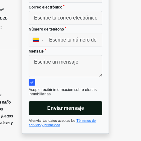
*
Correo electrónico
m²
020
:
*
Número de teléfono
▼
*
Mensaje
Acepto recibir información sobre ofertas
inmobiliarias
r
n baño
Enviar mensaje
os
, juegos
Al enviar tus datos aceptas los
Términos de
raleza y
servicio y privacidad