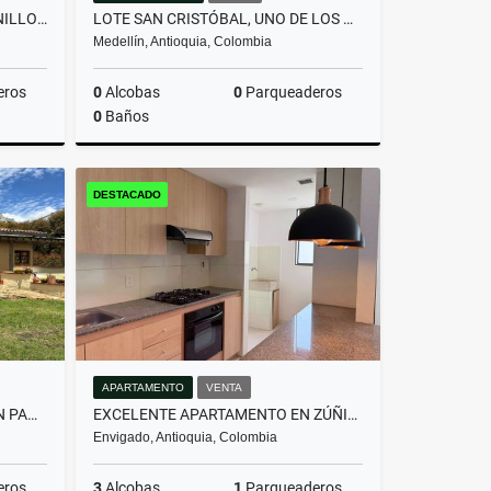
LOTE EN PARCELACIÓN PANTANILLO ENVIGADO ALTOS DE LA MANUELA
LOTE SAN CRISTÓBAL, UNO DE LOS MEJORES LOTES DE LA PARCELACIÓN
Medellín, Antioquia, Colombia
eros
0
Alcobas
0
Parqueaderos
0
Baños
Venta
Venta
DESTACADO
$590.000.000
APARTAMENTO
VENTA
HERMOSA CASA CAMPESTRE EN PANTANILLO ENVIGADO
EXCELENTE APARTAMENTO EN ZÚÑIGA | UBICACIÓN ESTRATÉGICA Y SEGURA
Envigado, Antioquia, Colombia
eros
3
Alcobas
1
Parqueaderos