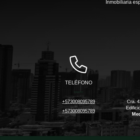
Inmobiliaria es
TELÉFONO
+573008095789
Cra. 4
Edific
+573008095789
Med