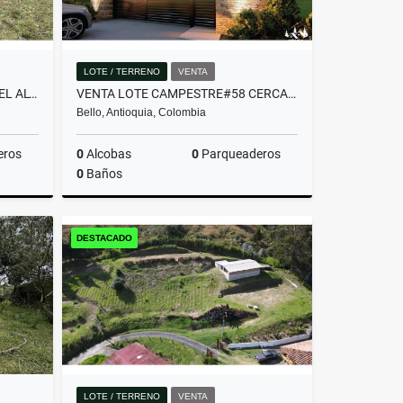
LOTE / TERRENO
VENTA
LOTE COMERCIAL UBICADO EN EL ALTO DE PALMAS ANTES DEL PEAJE
VENTA LOTE CAMPESTRE#58 CERCA A MEDELLÍN, VISTA PANORÁMICA SIN PEAJE
Bello, Antioquia, Colombia
eros
0
Alcobas
0
Parqueaderos
0
Baños
Venta
Venta
DESTACADO
$382.480.000
LOTE / TERRENO
VENTA