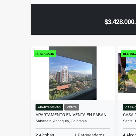
$3.428.000
DESTACADO
DESTAC
APARTAMENTO
VENTA
CASA 
APARTAMENTO EN VENTA EN SABANETA | SECTOR EL CARMELO
Sabaneta, Antioquia, Colombia
Santa B
2
Alcobas
1
Parqueaderos
4
Alco