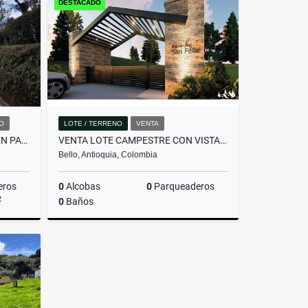
DESTACADO
$357.480.000
O
LOTE / TERRENO
VENTA
HERMOSA CASA EN ALQUILER EN PARCELACIÓN CAMPESTRE EN EL RETIRO
VENTA LOTE CAMPESTRE CON VISTA PANORÁMICA -INVERSIÓN CERCA A MEDELLÍN.
Bello, Antioquia, Colombia
eros
0
Alcobas
0
Parqueaderos
2
0
Baños
miento
Venta
$340.000.000