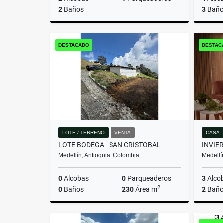
2
Baños
3
Baño
Venta
DESTACADO
DESTAC
$580.000.000
LOTE / TERRENO
VENTA
CASA
LOTE BODEGA - SAN CRISTOBAL
Medellín, Antioquia, Colombia
Medellí
0
Alcobas
0
Parqueaderos
3
Alco
2
0
Baños
230
Área m
2
Baño
Venta
Venta