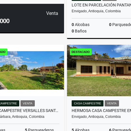
Envigado, Antioquia, Colombia
Venta
.000
0
Alcobas
0
Parquead
0
Baños
ADO
DESTACADO
$2.000.000.000
CAMPESTRE
VENTA
CASA CAMPESTRE
VENTA
CASA CAMPESTRE VERSALLES SANTA BARBARA
árbara, Antioquia, Colombia
Envigado, Antioquia, Colombia
bas
5
Parqueaderos
5
Alcobas
6
Parquead