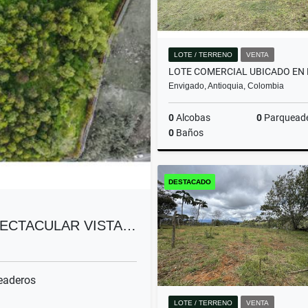
LOTE / TERRENO
VENTA
Envigado, Antioquia, Colombia
0
Alcobas
0
Parquead
0
Baños
DESTACADO
$9.999.999.999
PECTACULAR VISTA…
eaderos
LOTE / TERRENO
VENTA