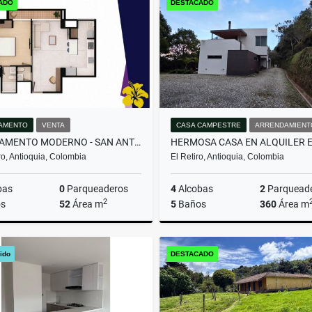
ADO
DESTACADO
000.000
$1
$1.100.000.000
AMENTO
VENTA
CASA CAMPESTRE
ARRENDAMIENT
APARTAMENTO MODERNO - SAN ANTONIO DE PEREIRA
o, Antioquia, Colombia
El Retiro, Antioquia, Colombia
bas
0
Parqueaderos
4
Alcobas
2
Parquead
2
s
52
Área m
5
Baños
360
Área m
Venta
Arrenda
ido
DESTACADO
$410.000.000
$13.000.000