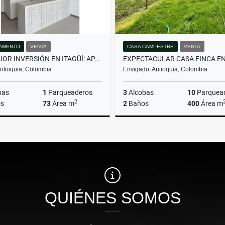
AMENTO
VENTA
CASA CAMPESTRE
VENTA
LA MEJOR INVERSIÓN EN ITAGÜÍ: APARTAMENTO CON GRAN UBICACIÓN.
 Antioquia, Colombia
Envigado, Antioquia, Colombia
bas
1
Parqueaderos
3
Alcobas
10
Parquea
2
s
73
Área m
2
Baños
400
Área m
Venta
$600.000.000
$8.839.490.000
QUIÉNES SOMOS