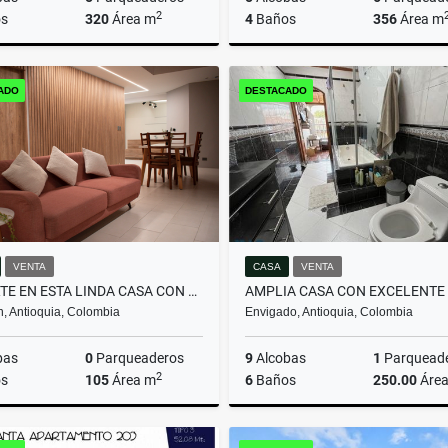
2
s
320
Área m
4
Baños
356
Área m
Venta
ADO
DESTACADO
$465.000.000
$1.980.000.000
VENTA
CASA
VENTA
INVIERTE EN ESTA LINDA CASA CON PERMISO DE RENTAS CORTAS
n, Antioquia, Colombia
Envigado, Antioquia, Colombia
bas
0
Parqueaderos
9
Alcobas
1
Parquead
2
s
105
Área m
6
Baños
250.00
Áre
Arrendamiento