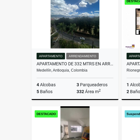
DESTAC
$563.850.000
$1.200.
APARTAMENTO
ARRENDAMIENTO
APART
APARTAMENTO DE 332 MTRS EN ARRIENDO EN EL POBLADO, MEDELLÍN
Medellín, Antioquia, Colombia
Rionegr
4
Alcobas
3
Parqueaderos
1
Alco
2
5
Baños
332
Área m
2
Baño
Arrendamiento
DESTACADO
Suspend
$16.000.000