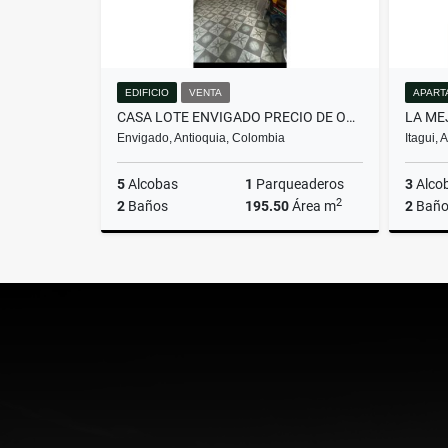
EDIFICIO
VENTA
APART
CASA LOTE ENVIGADO PRECIO DE OPORTUNIDAD
Envigado, Antioquia, Colombia
Itagui,
5
Alcobas
1
Parqueaderos
3
Alco
2
2
Baños
195.50
Área m
2
Baño
Venta
$1.350.000.000