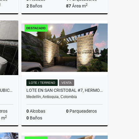
2
2
2
Baños
87
Área m
Venta
Venta
DESTACADO
$780.000.000
LOTE / TERRENO
VENTA
AMPLIA CASA CON EXCELENTE UBICACIÓN EN ENVIGADO!(MLS#252487)
LOTE EN SAN CRISTOBAL #7, HERMOSA VISTA PANORAMICA EN PARCELACION
Medellín, Antioquia, Colombia
eros
0
Alcobas
0
Parqueaderos
2
a m
0
Baños
Venta
Venta