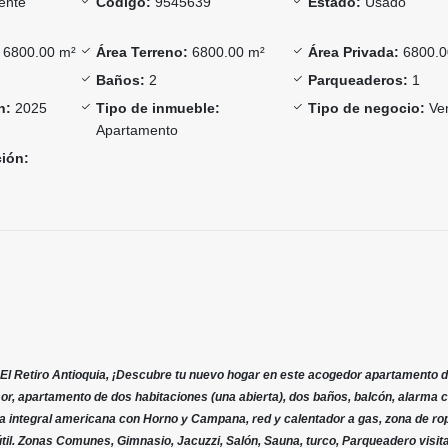
ente
Código:
9545639
Estado:
Usado
6800.00 m²
Área Terreno:
6800.00 m²
Área Privada:
6800.0
Baños:
2
Parqueaderos:
1
n:
2025
Tipo de inmueble:
Tipo de negocio:
Ve
Apartamento
ción:
l Retiro Antioquia, ¡Descubre tu nuevo hogar en este acogedor apartamento d
or, apartamento de dos habitaciones (una abierta), dos baños, balcón, alarma 
na integral americana con Horno y Campana, red y calentador a gas, zona de ro
til. Zonas Comunes, Gimnasio, Jacuzzi, Salón, Sauna, turco, Parqueadero visit