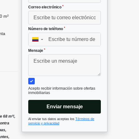
*
Correo electrónico
0 m²
*
Número de teléfono
nta
▼
*
Mensaje
Acepto recibir información sobre ofertas
inmobiliarias
Enviar mensaje
e 68 m²!,
Al enviar tus datos aceptas los
Términos de
contra
servicio y privacidad
pas,
antes,