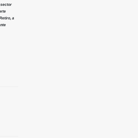
 sector
orte
Retiro, a
ente