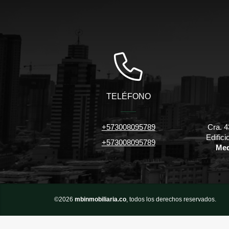
TELÉFONO
+573008095789
Cra. 4
Edific
+573008095789
Med
©2026
mbinmobiliaria.co
, todos los derechos reservados.