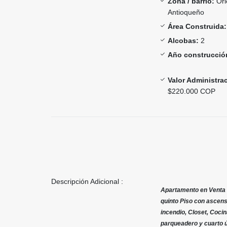
Zona / barrio:
Ori
Antioqueño
Área Construida:
Alcobas:
2
Año construcció
Valor Administra
$220.000 COP
Descripción Adicional :
Apartamento en Venta E
quinto Piso con ascens
incendio, Closet, Coci
parqueadero y cuarto ú