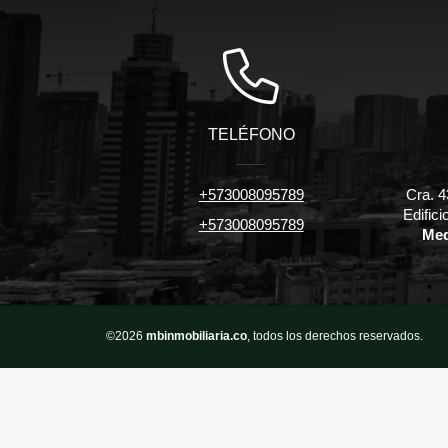
TELÉFONO
+573008095789
Cra. 4
Edific
+573008095789
Med
©2026
mbinmobiliaria.co
, todos los derechos reservados.