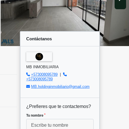
Contáctanos
MB INMOBILIARIA
+573008095789
|
+573008095789
MB.holdinginmobiliario@gmail.com
¿Prefieres que te contactemos?
*
Tu nombre