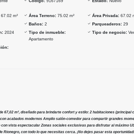
ente
Código:
9167169
Estado:
Nuevo
67.02 m²
Área Terreno:
75.02 m²
Área Privada:
67.02 
Baños:
2
Parqueaderos:
29
n:
2024
Tipo de inmueble:
Tipo de negocio:
Ve
Apartamento
ción:
e 67,02 m², diseñado para brindarte confort y estilo: 2 habitaciones (principal 
ta con acabados modernos Amplio salón-comedor para compartir grandes mom
con vista espectacular Zonas sociales exclusivas para disfrutar al máximo U
 de Rionegro, con todo lo que necesitas cerca. ¡No dejes pasar esta oportunidad