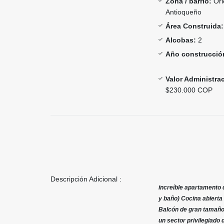
Zona / barrio:
Ori
Antioqueño
Área Construida:
Alcobas:
2
Año construcció
Valor Administra
$230.000 COP
Descripción Adicional :
increíble apartamento d
y baño) Cocina abier
Balcón de gran tamaño 
un sector privilegiado