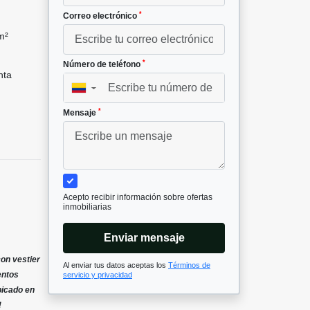
*
Correo electrónico
m²
*
Número de teléfono
nta
▼
*
Mensaje
Acepto recibir información sobre ofertas
inmobiliarias
Enviar mensaje
con vestier
Al enviar tus datos aceptas los
Términos de
entos
servicio y privacidad
bicado en
!