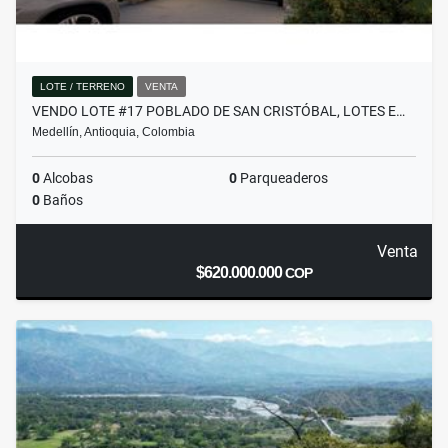
LOTE / TERRENO
VENTA
VENDO LOTE #17 POBLADO DE SAN CRISTÓBAL, LOTES E…
Medellín, Antioquia, Colombia
0
Alcobas
0
Parqueaderos
0
Baños
Venta
$620.000.000
COP