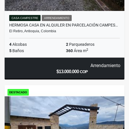
CASA CAMPESTRE
ARRENDAMIENTO
HERMOSA CASA EN ALQUILER EN PARCELACIÓN CAMPES…
El Retiro, Antioquia, Colombia
4
Alcobas
2
Parqueaderos
2
5
Baños
360
Área m
Arrendamiento
$13.000.000
COP
DESTACADO