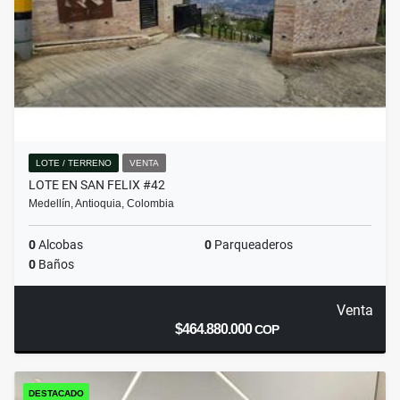
LOTE / TERRENO
VENTA
LOTE EN SAN FELIX #42
Medellín, Antioquia, Colombia
0
Alcobas
0
Parqueaderos
0
Baños
Venta
$464.880.000
COP
DESTACADO