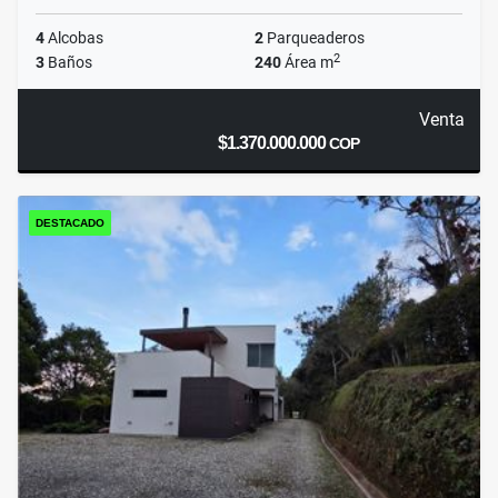
4
Alcobas
2
Parqueaderos
2
3
Baños
240
Área m
Venta
$1.370.000.000
COP
DESTACADO