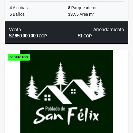
4
Alcobas
8
Parqueaderos
2
5
Baños
337.5
Área m
Venta
Arrendamiento
$2.650.000.000
$1
COP
COP
DESTACADO