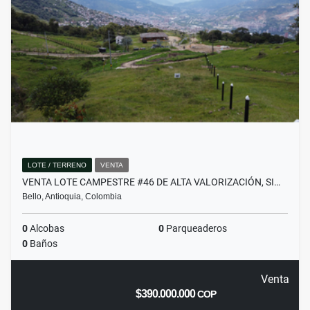
LOTE / TERRENO
VENTA
VENTA LOTE CAMPESTRE #46 DE ALTA VALORIZACIÓN, SI…
Bello, Antioquia, Colombia
0
Alcobas
0
Parqueaderos
0
Baños
Venta
$390.000.000
COP