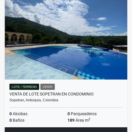
LOTE / TERRENO
VENTA
VENTA DE LOTE SOPETRAN EN CONDOMINIO
Sopetran, Antioquia, Colombia
0
Alcobas
0
Parqueaderos
2
0
Baños
189
Área m