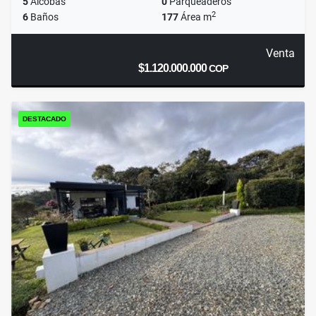
5
Alcobas
0
Parqueaderos
2
6
Baños
177
Área m
Venta
$1.120.000.000
COP
DESTACADO