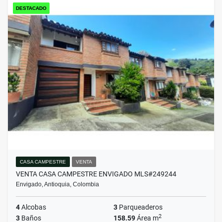
DESTACADO
CASA CAMPESTRE
VENTA
VENTA CASA CAMPESTRE ENVIGADO MLS#249244
Envigado, Antioquia, Colombia
4
Alcobas
3
Parqueaderos
2
3
Baños
158.59
Área m