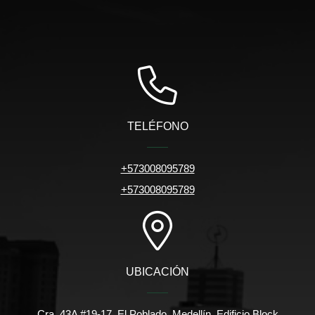
TELÉFONO
+573008095789
+573008095789
UBICACIÓN
Cra. 43A #19-17, El Poblado, Medellín. Edificio Block