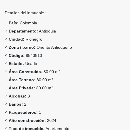
Detalles del inmueble :
País:
Colombia
Departamento:
Antioquia
Ciudad:
Rionegro
Zona / barrio:
Oriente Antioqueño
Código:
9543813
Estado:
Usado
Área Construida:
80.00 m²
Área Terreno:
80.00 m²
Área Privada:
80.00 m²
Alcobas:
3
Baños:
2
Parqueaderos:
1
Año construcción:
2024
Tipo de inmueble:
Apartamento