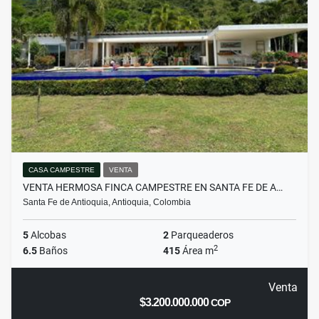
CASA CAMPESTRE
VENTA
VENTA HERMOSA FINCA CAMPESTRE EN SANTA FE DE A…
Santa Fe de Antioquia, Antioquia, Colombia
5
Alcobas
2
Parqueaderos
2
6.5
Baños
415
Área m
Venta
$3.200.000.000
COP