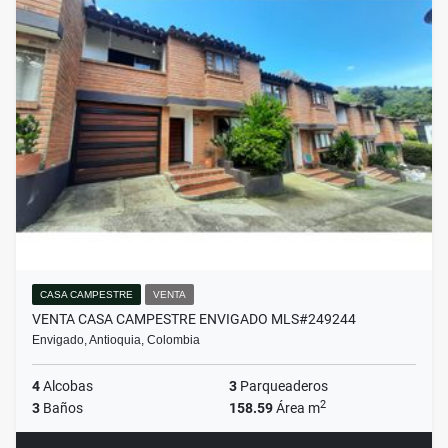
CASA CAMPESTRE
VENTA
VENTA CASA CAMPESTRE ENVIGADO MLS#249244
Envigado, Antioquia, Colombia
4
Alcobas
3
Parqueaderos
2
3
Baños
158.59
Área m