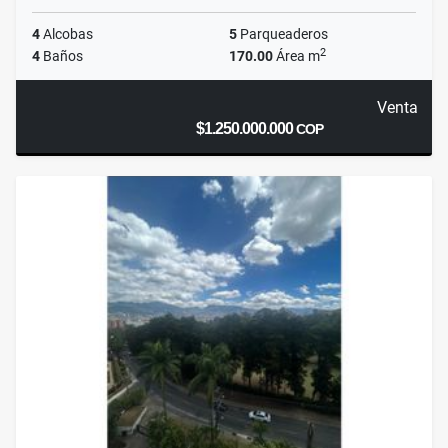
4
Alcobas
5
Parqueaderos
2
4
Baños
170.00
Área m
Venta
$1.250.000.000
COP