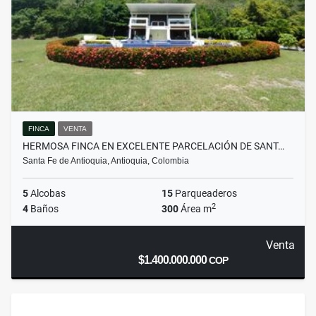
FINCA
VENTA
HERMOSA FINCA EN EXCELENTE PARCELACIÓN DE SANT…
Santa Fe de Antioquia, Antioquia, Colombia
5
Alcobas
15
Parqueaderos
2
4
Baños
300
Área m
Venta
$1.400.000.000
COP