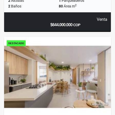
2
Alcobas
1
Parqueaderos
2
2
Baños
80
Área m
Venta
$644.000.000
COP
DESTACADO