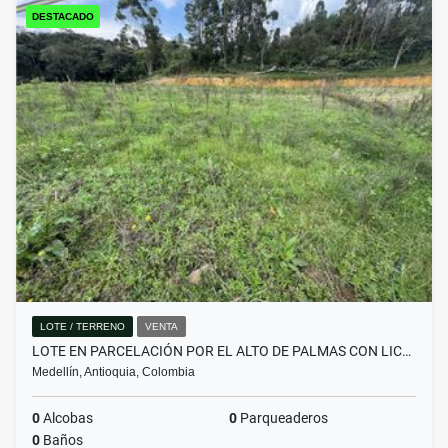
DESTACADO
LOTE / TERRENO
VENTA
LOTE EN PARCELACIÓN POR EL ALTO DE PALMAS CON LIC…
Medellín, Antioquia, Colombia
0
Alcobas
0
Parqueaderos
0
Baños