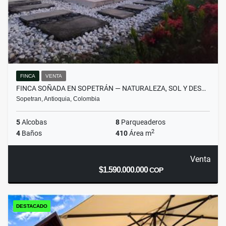
FINCA
VENTA
FINCA SOÑADA EN SOPETRÁN — NATURALEZA, SOL Y DES…
Sopetran, Antioquia, Colombia
5
Alcobas
8
Parqueaderos
2
4
Baños
410
Área m
Venta
$1.590.000.000
COP
DESTACADO