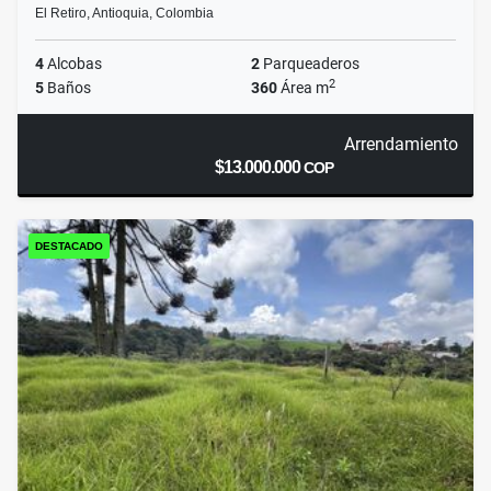
El Retiro, Antioquia, Colombia
4
Alcobas
2
Parqueaderos
2
5
Baños
360
Área m
Arrendamiento
$13.000.000
COP
DESTACADO