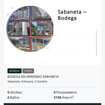
BODEGA
VENTA
BODEGA EN ARRIENDO SABANETA
Sabaneta, Antioquia, Colombia
0
Alcobas
0
Parqueaderos
2
0
Baños
3198
Área m