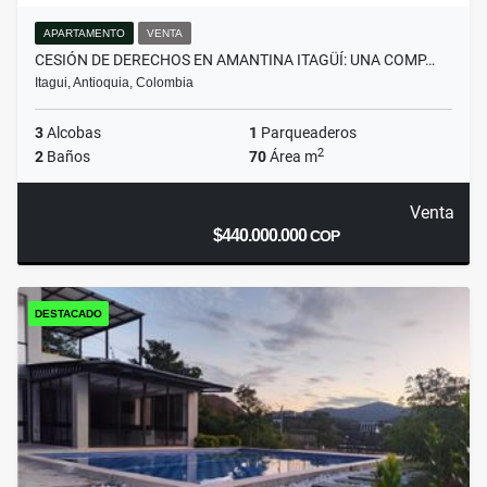
APARTAMENTO
VENTA
CESIÓN DE DERECHOS EN AMANTINA ITAGÜÍ: UNA COMP…
Itagui, Antioquia, Colombia
3
Alcobas
1
Parqueaderos
2
2
Baños
70
Área m
Venta
$440.000.000
COP
DESTACADO