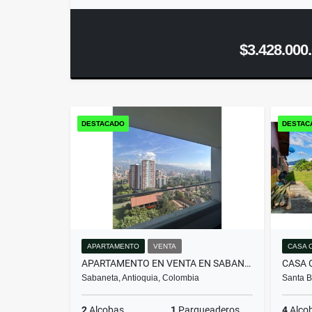
$3.428.000
DESTACADO
DESTAC
APARTAMENTO
VENTA
CASA 
APARTAMENTO EN VENTA EN SABANETA | SECTOR EL CARMELO
Sabaneta, Antioquia, Colombia
Santa B
2
Alcobas
1
Parqueaderos
4
Alco