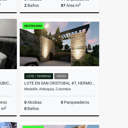
2
2
2
Baños
87
Área m
Venta
Venta
DESTACADO
$780.000.000
LOTE / TERRENO
VENTA
AMPLIA CASA CON EXCELENTE UBICACIÓN EN ENVIGADO!(MLS#252487)
LOTE EN SAN CRISTOBAL #7, HERMOSA VISTA PANORAMICA EN PARCELACION
Medellín, Antioquia, Colombia
eros
0
Alcobas
0
Parqueaderos
2
a m
0
Baños
Venta
Venta