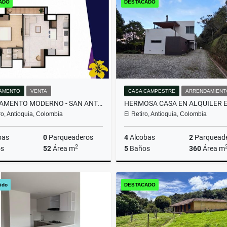
ADO
DESTACADO
000.000
$1
$1.100.000.000
AMENTO
VENTA
CASA CAMPESTRE
ARRENDAMIENT
APARTAMENTO MODERNO - SAN ANTONIO DE PEREIRA
o, Antioquia, Colombia
El Retiro, Antioquia, Colombia
bas
0
Parqueaderos
4
Alcobas
2
Parquead
2
s
52
Área m
5
Baños
360
Área m
Venta
Arrenda
ido
DESTACADO
$410.000.000
$13.000.000