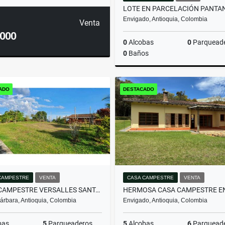
Envigado, Antioquia, Colombia
Venta
.000
0
Alcobas
0
Parquead
0
Baños
ADO
DESTACADO
$2.000.000.000
CAMPESTRE
VENTA
CASA CAMPESTRE
VENTA
CASA CAMPESTRE VERSALLES SANTA BARBARA
árbara, Antioquia, Colombia
Envigado, Antioquia, Colombia
bas
5
Parqueaderos
5
Alcobas
6
Parquead