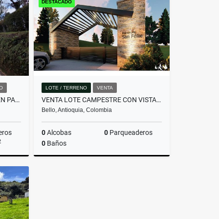
DESTACADO
$357.480.000
O
LOTE / TERRENO
VENTA
HERMOSA CASA EN ALQUILER EN PARCELACIÓN CAMPESTRE EN EL RETIRO
VENTA LOTE CAMPESTRE CON VISTA PANORÁMICA -INVERSIÓN CERCA A MEDELLÍN.
Bello, Antioquia, Colombia
eros
0
Alcobas
0
Parqueaderos
2
0
Baños
miento
Venta
$340.000.000