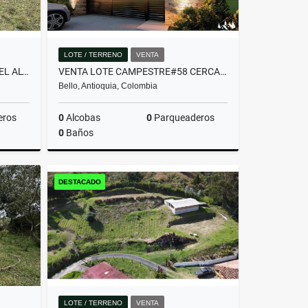
LOTE / TERRENO
VENTA
LOTE COMERCIAL UBICADO EN EL ALTO DE PALMAS ANTES DEL PEAJE
VENTA LOTE CAMPESTRE#58 CERCA A MEDELLÍN, VISTA PANORÁMICA SIN PEAJE
Bello, Antioquia, Colombia
eros
0
Alcobas
0
Parqueaderos
0
Baños
Venta
Venta
DESTACADO
$382.480.000
LOTE / TERRENO
VENTA