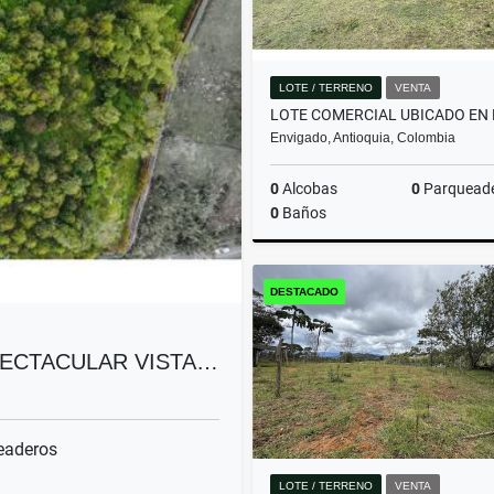
LOTE / TERRENO
VENTA
Envigado, Antioquia, Colombia
0
Alcobas
0
Parquead
0
Baños
DESTACADO
$9.999.999.999
PECTACULAR VISTA…
eaderos
LOTE / TERRENO
VENTA