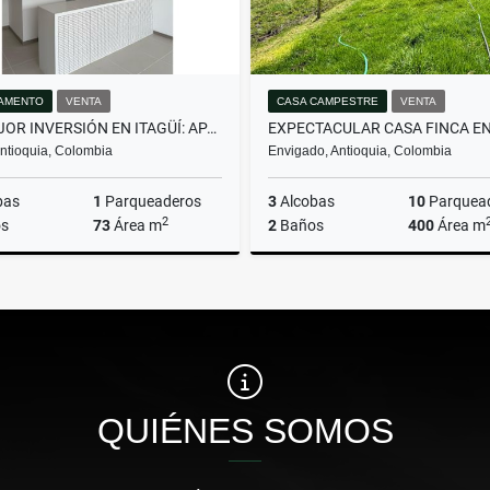
AMENTO
VENTA
CASA CAMPESTRE
VENTA
LA MEJOR INVERSIÓN EN ITAGÜÍ: APARTAMENTO CON GRAN UBICACIÓN.
 Antioquia, Colombia
Envigado, Antioquia, Colombia
bas
1
Parqueaderos
3
Alcobas
10
Parquea
2
s
73
Área m
2
Baños
400
Área m
Venta
$600.000.000
$8.839.490.000
QUIÉNES SOMOS