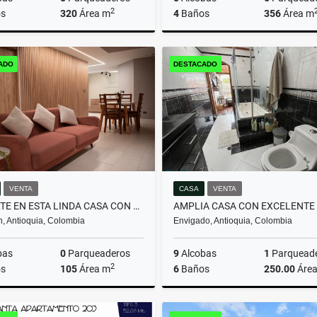
2
s
320
Área m
4
Baños
356
Área m
Venta
ADO
DESTACADO
$465.000.000
$1.980.000.000
VENTA
CASA
VENTA
INVIERTE EN ESTA LINDA CASA CON PERMISO DE RENTAS CORTAS
n, Antioquia, Colombia
Envigado, Antioquia, Colombia
bas
0
Parqueaderos
9
Alcobas
1
Parquead
2
s
105
Área m
6
Baños
250.00
Áre
Arrendamiento