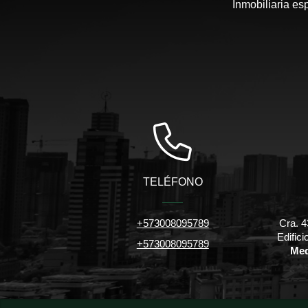
Inmobiliaria es
TELÉFONO
+573008095789
Cra. 4
Edific
+573008095789
Med