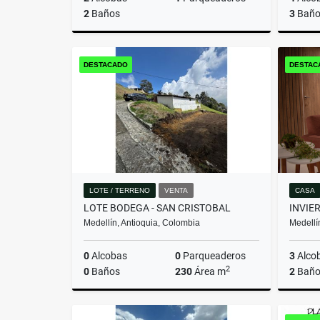
2
Baños
3
Baño
Venta
DESTACADO
DESTAC
$580.000.000
LOTE / TERRENO
VENTA
CASA
LOTE BODEGA - SAN CRISTOBAL
Medellín, Antioquia, Colombia
Medellí
0
Alcobas
0
Parqueaderos
3
Alco
2
0
Baños
230
Área m
2
Baño
Venta
Venta