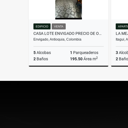
EDIFICIO
VENTA
APART
CASA LOTE ENVIGADO PRECIO DE OPORTUNIDAD
Envigado, Antioquia, Colombia
Itagui,
5
Alcobas
1
Parqueaderos
3
Alco
2
2
Baños
195.50
Área m
2
Baño
Venta
$1.350.000.000