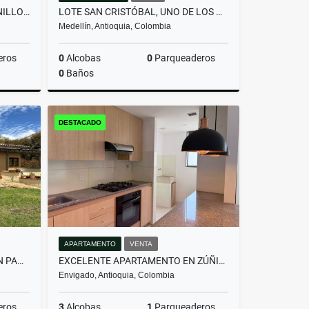
LOTE EN PARCELACIÓN PANTANILLO ENVIGADO ALTOS DE LA MANUELA
LOTE SAN CRISTÓBAL, UNO DE LOS MEJORES LOTES DE LA PARCELACIÓN
Medellín, Antioquia, Colombia
eros
0
Alcobas
0
Parqueaderos
0
Baños
Venta
Venta
DESTACADO
$590.000.000
APARTAMENTO
VENTA
HERMOSA CASA CAMPESTRE EN PANTANILLO ENVIGADO
EXCELENTE APARTAMENTO EN ZÚÑIGA | UBICACIÓN ESTRATÉGICA Y SEGURA
Envigado, Antioquia, Colombia
eros
3
Alcobas
1
Parqueaderos