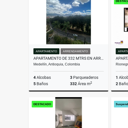
DESTAC
$563.850.000
$1.200.
APARTAMENTO
ARRENDAMIENTO
APART
APARTAMENTO DE 332 MTRS EN ARRIENDO EN EL POBLADO, MEDELLÍN
Medellín, Antioquia, Colombia
Rionegr
4
Alcobas
3
Parqueaderos
1
Alco
2
5
Baños
332
Área m
2
Baño
Arrendamiento
DESTACADO
Suspend
$16.000.000