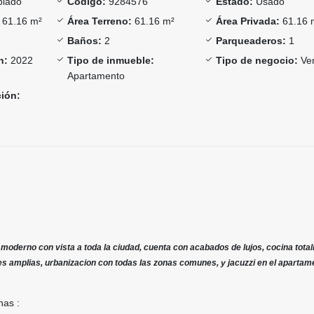
lado
Código:
9284576
Estado:
Usado
61.16 m²
Área Terreno:
61.16 m²
Área Privada:
61.16 
Baños:
2
Parqueaderos:
1
n:
2022
Tipo de inmueble:
Tipo de negocio:
Ve
Apartamento
ción:
derno con vista a toda la ciudad, cuenta con acabados de lujos, cocina tota
es amplias, urbanizacion con todas las zonas comunes, y jacuzzi en el apartam
nas :