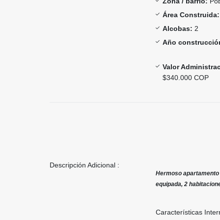
Zona / barrio:
Pob
Área Construida:
Alcobas:
2
Año construcció
Valor Administra
$340.000 COP
Descripción Adicional :
Hermoso apartamento mo
equipada, 2 habitacion
Características Inter