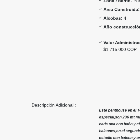
Zona / barrio:
Pob
Área Construida:
Alcobas:
4
Año construcció
Valor Administra
$1.715.000 COP
Descripción Adicional :
Este penthouse en el T
especial,son 236 mt ma
cada una con baño y cl
balcones,en el segund
estudio con balcon y u