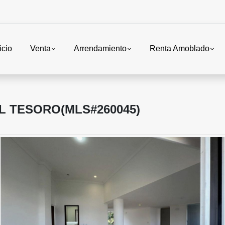
icio
Venta
Arrendamiento
Renta Amoblado
L TESORO(MLS#260045)