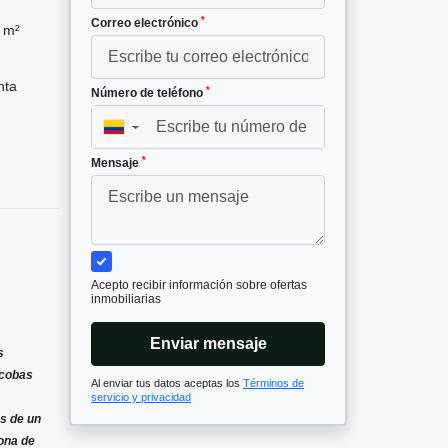
*
Correo electrónico
 m²
nta
*
Número de teléfono
▼
*
Mensaje
Acepto recibir información sobre ofertas
inmobiliarias
Enviar mensaje
s
lcobas
Al enviar tus datos aceptas los
Términos de
servicio y privacidad
s de un
zona de