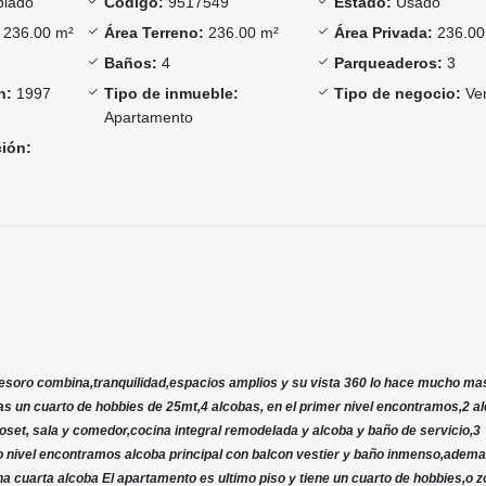
lado
Código:
9517549
Estado:
Usado
236.00 m²
Área Terreno:
236.00 m²
Área Privada:
236.00
Baños:
4
Parqueaderos:
3
n:
1997
Tipo de inmueble:
Tipo de negocio:
Ve
Apartamento
ción:
esoro combina,tranquilidad,espacios amplios y su vista 360 lo hace mucho ma
s un cuarto de hobbies de 25mt,4 alcobas, en el primer nivel encontramos,2 a
oset, sala y comedor,cocina integral remodelada y alcoba y baño de servicio,3
o nivel encontramos alcoba principal con balcon vestier y baño inmenso,adema
na cuarta alcoba El apartamento es ultimo piso y tiene un cuarto de hobbies,o 