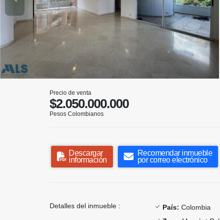
Precio de venta
$2.050.000.000
Pesos Colombianos
Descargar
Recomendar inmueble
información
por correo electrónico
Detalles del inmueble :
País:
Colombia