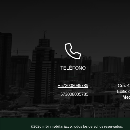
TELÉFONO
+573008095789
Cra. 4
Edific
+573008095789
Med
©2026
mbinmobiliaria.co
, todos los derechos reservados.