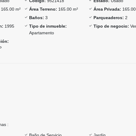
lado
Código:
9521418
Estado:
Usado
165.00 m²
Área Terreno:
165.00 m²
Área Privada:
165.00
Baños:
3
Parqueaderos:
2
n:
1995
Tipo de inmueble:
Tipo de negocio:
Ve
Apartamento
ción:
P
nas :
Baño de Servicio
Jardín