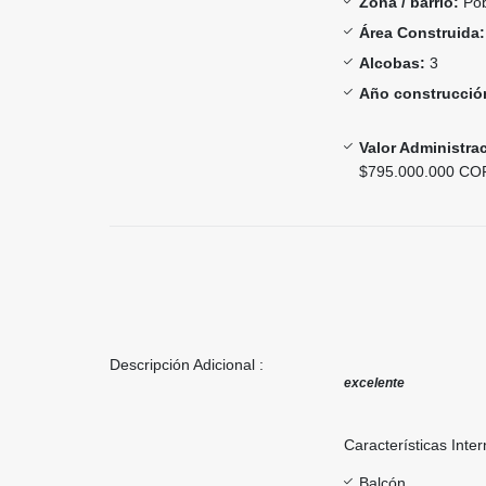
Zona / barrio:
Pob
Área Construida:
Alcobas:
3
Año construcció
Valor Administra
$795.000.000 CO
Descripción Adicional :
excelente
Características Inter
Balcón