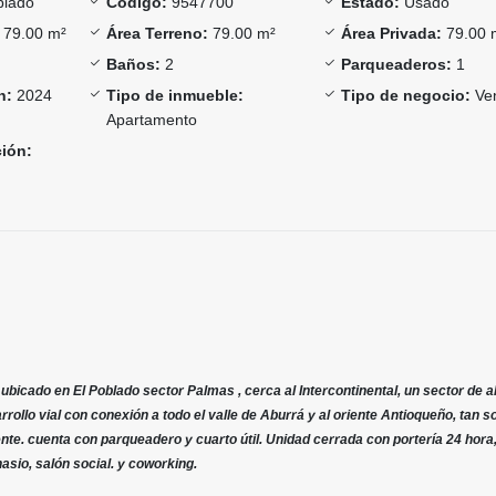
lado
Código:
9547700
Estado:
Usado
79.00 m²
Área Terreno:
79.00 m²
Área Privada:
79.00 
Baños:
2
Parqueaderos:
1
n:
2024
Tipo de inmueble:
Tipo de negocio:
Ve
Apartamento
ción:
icado en El Poblado sector Palmas , cerca al Intercontinental, un sector de a
rollo vial con conexión a todo el valle de Aburrá y al oriente Antioqueño, tan so
ente. cuenta con parqueadero y cuarto útil. Unidad cerrada con portería 24 hora
nasio, salón social. y coworking.