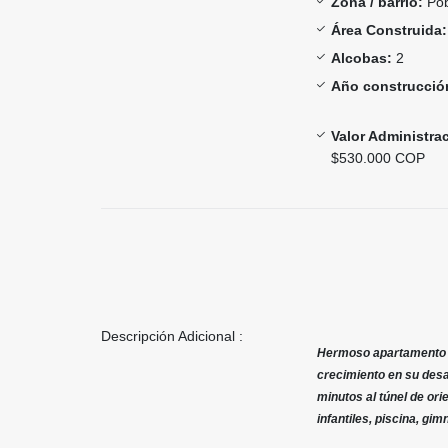
Zona / barrio:
Pob
Área Construida:
Alcobas:
2
Año construcció
Valor Administra
$530.000 COP
Descripción Adicional :
Hermoso apartamento ub
crecimiento en su desar
minutos al túnel de ori
infantiles, piscina, gim