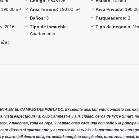
lado
Código:
9548125
Estado:
Usado
190.00 m²
Área Terreno:
190.00 m²
Área Privada:
190.00
Baños:
3
Parqueaderos:
2
n:
2016
Tipo de inmueble:
Tipo de negocio:
Ve
Apartamento
ción:
A EN EL CAMPESTRE POBLADO. Excelente apartamento completo con exc
a, vista espectacular al club Campestre y a la ciudad, cerca de Price Smart, mal
or, 2 balcones, zona de ropa, 3 habitaciones cada una con baño y la principal
censor directo al apartamento y ascensor de servicio, el apartamento se entreg
y cuarto útil dentro del apto. unidad completa con piscina, turco zona social, te