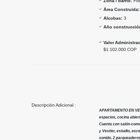
Zona / barrio:
Pob
Área Construida:
Alcobas:
3
Año construcció
Valor Administra
$1.102.000 COP
Descripción Adicional :
APARTAMENTO EN VENT
espacios, cocina abiert
Cuenta con salón-comed
y Vestier, estudio, as
sonido. 2 parqueaderos 