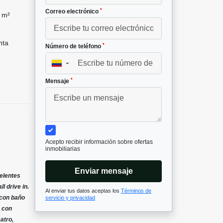
*
Correo electrónico
 m²
nta
*
Número de teléfono
▼
*
Mensaje
Acepto recibir información sobre ofertas
inmobiliarias
Enviar mensaje
elentes
l drive in.
Al enviar tus datos aceptas los
Términos de
 con baño
servicio y privacidad
a con
atro,